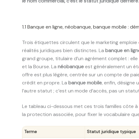
le nom commercial, c’est le statut juridique derrière
.
1.1 Banque en ligne, néobanque, banque mobile : dém
Trois étiquettes circulent que le marketing emploi
réalités juridiques bien distinctes. La
banque en lign
grand groupe, titulaire d’un agrément complet : elle 
et la Bourse. La
néobanque
est généralement un ét
offre est plus légère, centrée sur un compte de pai
crédit en propre. La
banque mobile
, enfin, désigne
l’autre statut ; c’est un mode d’accès, pas un statut
Le tableau ci-dessous met ces trois familles côte à 
la protection associée, pour fixer le vocabulaire que 
Terme
Statut juridique typique