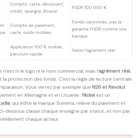
Compte, carte, découvert,
FGDR 100 000 €
crédit, épargne, Bourse
Fonds cantonnés, pas la
nt
Compte de paiement,
garantie FGDR comme une
que
carte, outils mobiles
banque
Application 100 % mobile,
Selon l’agrément réel
parcours rapide
’est ni le logo ni le nom commercial, mais l’
agrément réel
,
et la protection des fonds. C’est la règle de lecture centrale
 comparaison. Vous verrez par exemple que
N26 et Revolut
ivement en Allemagne et en Lituanie ;
Nickel
est un
Lydia
, qui édite la marque Sumeria, relève du paiement et
ci-dessous classe chaque enseigne par statut, et non par
t réellement chaque acteur.