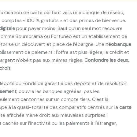
cotisation de carte partent vers une banque de réseau,
 comptes « 100 % gratuits » et des primes de bienvenue.
igitale
pour payer moins. Sauf qu’un seul mot recouvre
omme Boursorama ou Fortuneo est un établissement de
autorise un découvert et place de l’épargne. Une
néobanque
issement de paiement : l’offre est plus légère, le crédit et
l’argent n’obéit pas aux mêmes règles.
Confondre les deux,
droit.
s dépôts du Fonds de garantie des dépôts et de résolution
ssement
, couvre les banques agréées, pas les
eulement cantonnés sur un compte tiers. C’est la
ppe à la quasi-totalité des comparatifs centrés sur la
carte
tuité affichée mène droit aux mauvaises surprises :
s
cachés sur l’inactivité ou les paiements à l’étranger,