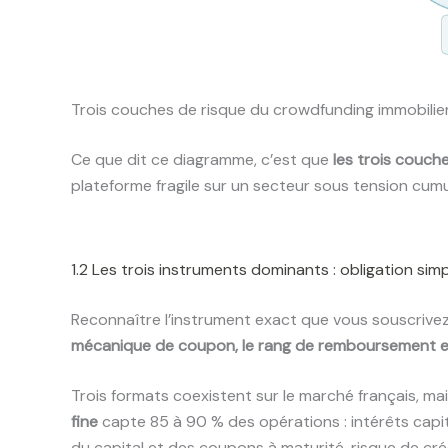
Trois couches de risque du crowdfunding immobilier 
Ce que dit ce diagramme, c’est que
les trois couch
plateforme fragile sur un secteur sous tension cumu
1.2 Les trois instruments dominants : obligation sim
Reconnaître l’instrument exact que vous souscrivez 
mécanique de coupon, le rang de remboursement et 
Trois formats coexistent sur le marché français, mais
fine
capte 85 à 90 % des opérations : intérêts capit
du capital et des coupons à maturité, risque de créd