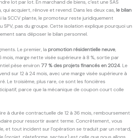
ndre lot par lot. En marchand de biens, c’est une SAS
n, qui acquiert, rénove et revend. Dans les deux cas,
le bilan
si la SCCV plante, le promoteur reste juridiquement
 du SPV, pas du groupe. Cette isolation explique pourquoi un
ement sans déposer le bilan personnel.
gments. Le premier, la
promotion résidentielle neuve
,
6 mois, marge nette visée supérieure à 8 %, sortie par
ntiel pèse environ
77 % des projets financés en 2024
. Le
evend sur 12 à 24 mois, avec une marge visée supérieure à
 Le troisième, plus rare, ce sont les foncières
ticipatif, parce que la mécanique de coupon court colle
ire à durée contractuelle de 12 à 36 mois, remboursement
ondaire pour ressortir avant terme. Concrètement, vous
e, et tout incident sur l’opération se traduit par un retard,
le (projet, plateforme, secteur) est celle que nous allons