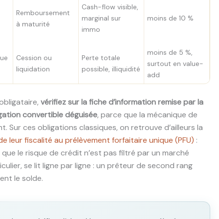
Cash-flow visible,
Remboursement
marginal sur
moins de 10 %
à maturité
immo
moins de 5 %,
lue
Cession ou
Perte totale
surtout en value-
liquidation
possible, illiquidité
add
obligataire,
vérifiez sur la fiche d’information remise par la
gation convertible déguisée
, parce que la mécanique de
 Sur ces obligations classiques, on retrouve d’ailleurs la
e leur fiscalité au prélèvement forfaitaire unique (PFU)
:
uf que le risque de crédit n’est pas filtré par un marché
ulier, se lit ligne par ligne : un prêteur de second rang
nt le solde.