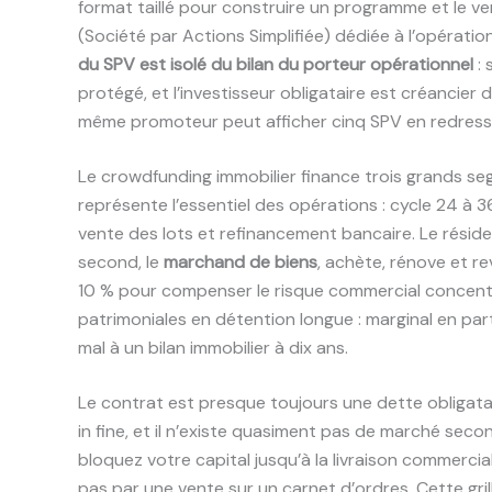
format taillé pour construire un programme et le ve
(Société par Actions Simplifiée) dédiée à l’opératio
du SPV est isolé du bilan du porteur opérationnel
: 
protégé, et l’investisseur obligataire est créancier
même promoteur peut afficher cinq SPV en redress
Le crowdfunding immobilier finance trois grands se
représente l’essentiel des opérations : cycle 24 à 3
vente des lots et refinancement bancaire. Le réside
second, le
marchand de biens
, achète, rénove et r
10 % pour compenser le risque commercial concentré.
patrimoniales en détention longue : marginal en par
mal à un bilan immobilier à dix ans.
Le contrat est presque toujours une dette obligata
in fine, et il n’existe quasiment pas de marché sec
bloquez votre capital jusqu’à la livraison commercial
pas par une vente sur un carnet d’ordres. Cette gril