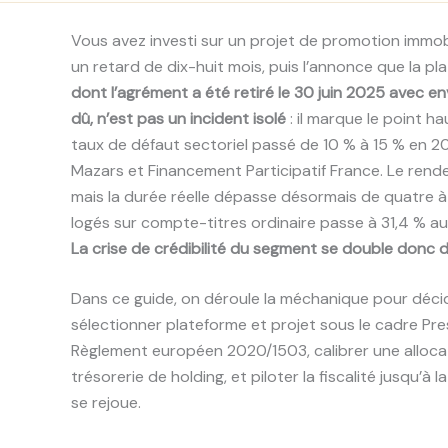
Vous avez investi sur un projet de promotion immo
un retard de dix-huit mois, puis l’annonce que la pl
dont l’agrément a été retiré le 30 juin 2025 avec en
dû, n’est pas un incident isolé
: il marque le point h
taux de défaut sectoriel passé de 10 % à 15 % en 
Mazars et Financement Participatif France. Le rend
mais la durée réelle dépasse désormais de quatre à s
logés sur compte-titres ordinaire passe à 31,4 % au 
La crise de crédibilité du segment se double donc
Dans ce guide, on déroule la méchanique pour décid
sélectionner plateforme et projet sous le cadre Pre
Règlement européen 2020/1503, calibrer une allocat
trésorerie de holding, et piloter la fiscalité jusqu’à 
se rejoue.