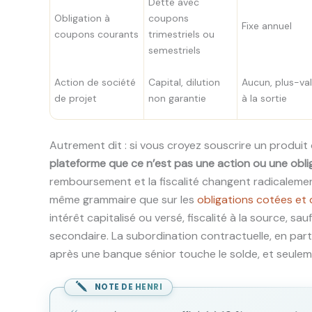
Dette avec
Obligation à
coupons
Fixe annuel
coupons courants
trimestriels ou
semestriels
Action de société
Capital, dilution
Aucun, plus-va
de projet
non garantie
à la sortie
Autrement dit : si vous croyez souscrire un produit 
plateforme que ce n’est pas une action ou une obli
remboursement et la fiscalité changent radicalement.
même grammaire que sur les
obligations cotées et d
intérêt capitalisé ou versé, fiscalité à la source, sa
secondaire. La subordination contractuelle, en partic
après une banque sénior touche le solde, et seuleme
NOTE DE HENRI