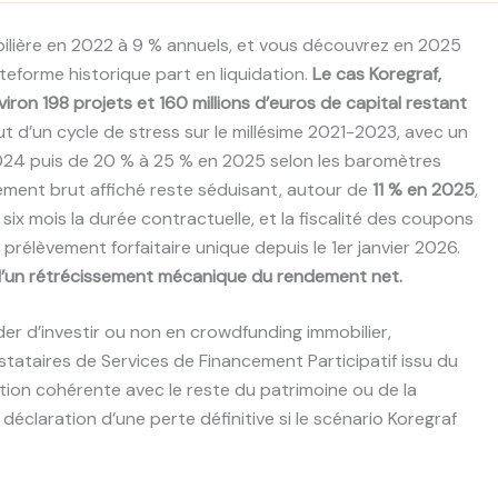
bilière en 2022 à 9 % annuels, et vous découvrez en 2025
ateforme historique part en liquidation.
Le cas Koregraf,
viron 198 projets et 160 millions d’euros de capital restant
aut d’un cycle de stress sur le millésime 2021-2023, avec un
2024 puis de 20 % à 25 % en 2025 selon les baromètres
ement brut affiché reste séduisant, autour de
11 % en 2025
,
ix mois la durée contractuelle, et la fiscalité des coupons
prélèvement forfaitaire unique depuis le 1er janvier 2026.
 d’un rétrécissement mécanique du rendement net.
er d’investir ou non en crowdfunding immobilier,
stataires de Services de Financement Participatif issu du
ion cohérente avec le reste du patrimoine ou de la
la déclaration d’une perte définitive si le scénario Koregraf