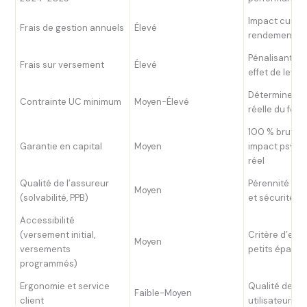
Impact cumula
Frais de gestion annuels
Élevé
rendement n
Pénalisant dès
Frais sur versement
Élevé
effet de levie
Détermine l’a
Contrainte UC minimum
Moyen-Élevé
réelle du fon
100 % brut vs.
Garantie en capital
Moyen
impact psych
réel
Qualité de l’assureur
Pérennité du
Moyen
(solvabilité, PPB)
et sécurité
Accessibilité
(versement initial,
Critère d’ent
Moyen
versements
petits éparg
programmés)
Ergonomie et service
Qualité de l’
Faible-Moyen
client
utilisateur