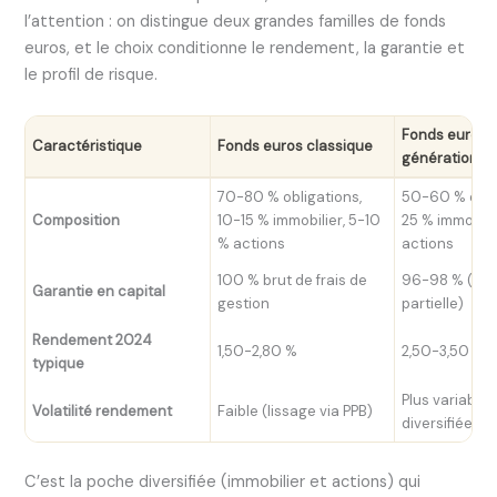
l’attention : on distingue deux grandes familles de fonds
euros, et le choix conditionne le rendement, la garantie et
le profil de risque.
Fonds euros 
Caractéristique
Fonds euros classique
génération
70-80 % obligations,
50-60 % oblig
Composition
10-15 % immobilier, 5-10
25 % immobili
% actions
actions
100 % brut de frais de
96-98 % (gar
Garantie en capital
gestion
partielle)
Rendement 2024
1,50-2,80 %
2,50-3,50 %
typique
Plus variable
Volatilité rendement
Faible (lissage via PPB)
diversifiée)
C’est la poche diversifiée (immobilier et actions) qui