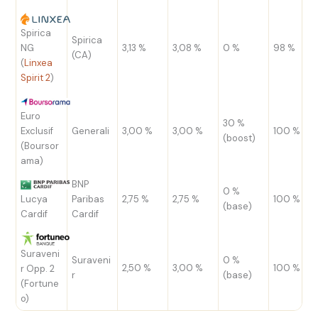
Spirica
Spirica
NG
3,13 %
3,08 %
0 %
98 %
(CA)
(
Linxea
Spirit 2
)
Euro
30 %
Exclusif
Generali
3,00 %
3,00 %
100 %
(boost)
(Boursor
ama)
BNP
0 %
Lucya
Paribas
2,75 %
2,75 %
100 %
(base)
Cardif
Cardif
Suraveni
Suraveni
0 %
2,50 %
3,00 %
100 %
r Opp. 2
r
(base)
(Fortune
o)