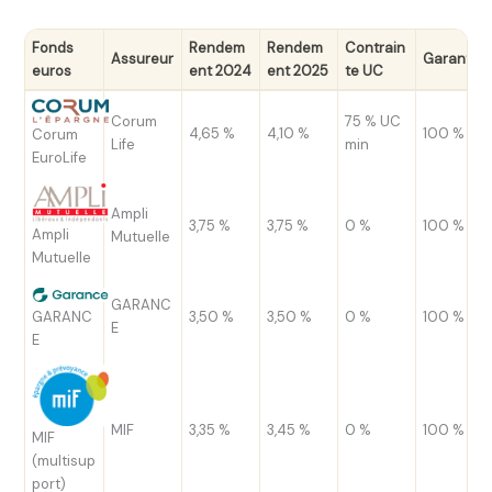
Fonds
Rendem
Rendem
Contrain
Assureur
Garantie
euros
ent 2024
ent 2025
te UC
Corum
75 % UC
4,65 %
4,10 %
100 %
Corum
Life
min
EuroLife
Ampli
3,75 %
3,75 %
0 %
100 %
Ampli
Mutuelle
Mutuelle
GARANC
GARANC
3,50 %
3,50 %
0 %
100 %
E
E
MIF
3,35 %
3,45 %
0 %
100 %
MIF
(multisup
port)