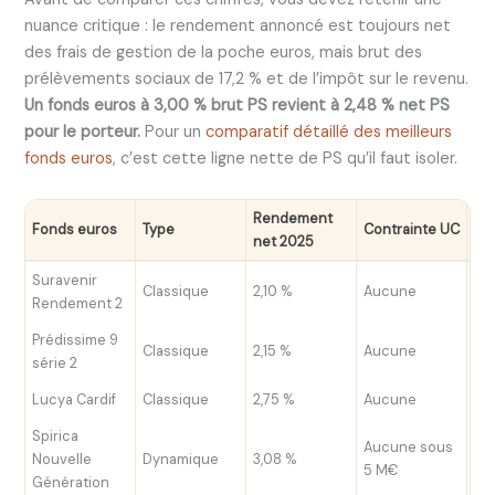
nuance critique : le rendement annoncé est toujours net
des frais de gestion de la poche euros, mais brut des
prélèvements sociaux de 17,2 % et de l’impôt sur le revenu.
Un fonds euros à 3,00 % brut PS revient à 2,48 % net PS
pour le porteur.
Pour un
comparatif détaillé des meilleurs
fonds euros
, c’est cette ligne nette de PS qu’il faut isoler.
Rendement
Fra
Fonds euros
Type
Contrainte UC
net 2025
ge
Suravenir
Classique
2,10 %
Aucune
0,
Rendement 2
Prédissime 9
Classique
2,15 %
Aucune
0,
série 2
Lucya Cardif
Classique
2,75 %
Aucune
0,
Spirica
Aucune sous
Nouvelle
Dynamique
3,08 %
0,
5 M€
Génération