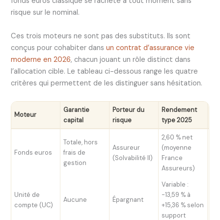
fonds euros classique se rachète à tout moment sans
risque sur le nominal.
Ces trois moteurs ne sont pas des substituts. Ils sont
conçus pour cohabiter dans
un contrat d’assurance vie
moderne en 2026
, chacun jouant un rôle distinct dans
l’allocation cible. Le tableau ci-dessous range les quatre
critères qui permettent de les distinguer sans hésitation.
Garantie
Porteur du
Rendement
Moteur
Liq
capital
risque
type 2025
2,60 % net
Totale, hors
Assureur
(moyenne
Fonds euros
frais de
Qu
(Solvabilité II)
France
gestion
Assureurs)
Variable :
Qu
Unité de
-13,59 % à
(co
Aucune
Épargnant
compte (UC)
+15,36 % selon
à 
support
co