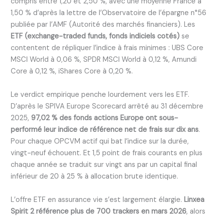
compris entre 1,20 et 2,50 %, avec une moyenne France à
1,50 % d’après la lettre de l’Observatoire de l’épargne n°56
publiée par l’AMF (Autorité des marchés financiers). Les
ETF (exchange-traded funds, fonds indiciels cotés)
se
contentent de répliquer l’indice à frais minimes : UBS Core
MSCI World à 0,06 %, SPDR MSCI World à 0,12 %, Amundi
Core à 0,12 %, iShares Core à 0,20 %.
Le verdict empirique penche lourdement vers les ETF.
D’après le SPIVA Europe Scorecard arrêté au 31 décembre
2025,
97,02 % des fonds actions Europe ont sous-
performé leur indice de référence net de frais sur dix ans
.
Pour chaque OPCVM actif qui bat l’indice sur la durée,
vingt-neuf échouent. Et 1,5 point de frais courants en plus
chaque année se traduit sur vingt ans par un capital final
inférieur de 20 à 25 % à allocation brute identique.
L’offre ETF en assurance vie s’est largement élargie.
Linxea
Spirit 2 référence plus de 700 trackers en mars 2026
, alors