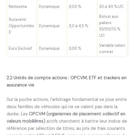
Netissima
Dynamique
3,00 %
30 à 40 % UC
0,
Bonus aux
Suravenir
paliers
Opportunités
Dynamique
3,0 à 4,5 %
0,
30/50/70 %
2
UC
Variable selon
Euro Exclusif
Dynamique
3,00 %
0,
contrat
2.2 Unités de compte actions : OPCVM, ETF et trackers en
assurance vie
Sur la poche actions, l’arbitrage fondamental se joue entre
deux familles de véhicules qui ne se valent pas dans la
durée. Les
OPCVM (organismes de placement collectif en
valeurs mobilières)
actifs cherchent à battre leur indice de
référence par sélection de titres, au prix de frais courants