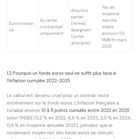
Pas de
Assureur
Au
moyenne
partiel
ra
Au terme
marché
Eurocroissan
(terme),
an
contractuel
stable,
ce
épargnant
po
uniquement
encours 11,3
(sortie
à v
Md€ fin mars
anticipée)
ma
2025
1.2 Pourquoi un fonds euros seul ne suffit plus face à
l’inflation cumulée 2022-2025
Le calcul est devenu cruel pour un contrat resté
entièrement sur le fonds euros. L’inflation française a
totalisé environ
10 à 11 points cumulés entre 2022 et 2025
selon l’INSEE (5,2 % en 2022, 4,9 % en 2023, 2,0 % en 2024,
0,9 % en moyenne annuelle 2025), pendant que le
rendement moyen net des fonds euros se relevait