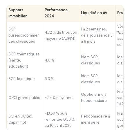
Support
Performance
Liquidité en AV
Frais e
immobilier
2024
Souscr
SCPI
1 à 2 semaines,
4,72 % distribution
%, com
bureaux/commer
délai jouissance 3
moyenne (ASPIM)
assure
ces classiques
à 6 mois
sur loy
SCPI thématiques
Idem SCPI
Idem S
(santé,
4,0 %
classiques
classi
éducation)
Idem SCPI
Idem S
SCPI logistique
5,0 %
classiques
classi
Frais d
Quotidienne à
OPCI grand public
-2,9 % moyenne
variabl
hebdomadaire
1 à 2 %
-13,59 % puis
Frais d
SCI en UC (ex.
Hebdomadaire à
remontée 0,36 %
souven
Capimmo)
mensuelle
au 10 avril 2026
gestion