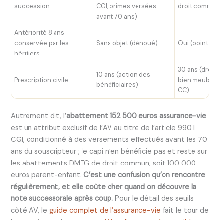
succession
CGI, primes versées
droit commu
avant 70 ans)
Antériorité 8 ans
conservée par les
Sans objet (dénoué)
Oui (point déc
héritiers
30 ans (droi
10 ans (action des
Prescription civile
bien meuble, a
bénéficiaires)
CC)
Autrement dit, l’
abattement 152 500 euros assurance-vie
est un attribut exclusif de l’AV au titre de l’article 990 I
CGI, conditionné à des versements effectués avant les 70
ans du souscripteur ; le capi n’en bénéficie pas et reste sur
les abattements DMTG de droit commun, soit 100 000
euros parent-enfant.
C’est une confusion qu’on rencontre
régulièrement, et elle coûte cher quand on découvre la
note successorale après coup.
Pour le détail des seuils
côté AV, le
guide complet de l’assurance-vie
fait le tour de