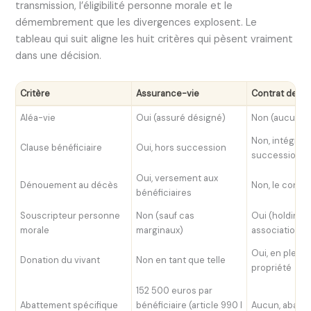
transmission, l’éligibilité personne morale et le
démembrement que les divergences explosent. Le
tableau qui suit aligne les huit critères qui pèsent vraiment
dans une décision.
Critère
Assurance-vie
Contrat de cap
Aléa-vie
Oui (assuré désigné)
Non (aucun a
Non, intégré à
Clause bénéficiaire
Oui, hors succession
succession
Oui, versement aux
Dénouement au décès
Non, le contr
bénéficiaires
Souscripteur personne
Non (sauf cas
Oui (holding, SC
morale
marginaux)
association)
Oui, en plein
Donation du vivant
Non en tant que telle
propriété
152 500 euros par
Abattement spécifique
bénéficiaire (article 990 I
Aucun, abatt