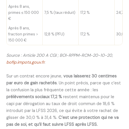
Après 8 ans,
primes ≤ 150 000
7,5 % (taux réduit)
17,2 %
24,7 %
€
Après 8 ans,
fraction primes >
12,8 % (PFU)
17,2 %
30,0 %
150 000 €
Source : Article 200 A CGI ; BOI-RPPM-RCM-20-10-20,
bofip.impots.gouv.fr
.
Sur un contrat encore jeune,
vous laisserez 30 centimes
par euro de gain rachetés
. Un point précis, parce que c’est
la confusion la plus fréquente cette année : les
prélèvements sociaux 17,2 %
restent maintenus pour le
capi par dérogation au taux de droit commun de 18,6 %
introduit par la LFSS 2026, ce qui évite à votre rachat de
glisser de 30,0 % à 31,4 %.
C’est une protection qui ne va
pas de soi, et qu’il faut suivre LFSS après LFSS.