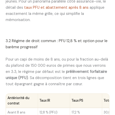
jeunes. Pour un panorama parallèle côté assurance-vie, le
détail des
taux PFU et abattement après 8 ans
applique
exactement la même grille, ce qui simplifie la
mémorisation.
3.2 Régime de droit commun : PFU 12,8 % et option pour le
barème progressif
Pour un capi de moins de 8 ans, ou pour la fraction au-delà
du plafond de 150 000 euros de primes que nous verrons
en 3.3, le régime par défaut est le
prélèvement forfaitaire
unique (PFU)
. Sa décomposition tient en trois lignes que
tout épargnant gagne à connaître par cœur.
Antériorité du
Taux IR
Taux PS
Total
contrat
Avant 8 ans
12,8 % (PFU)
17,2 %
30,0 %