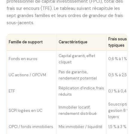
professionnel de capital investissement (FPCI), total des
frais sur encours (TFE). Le tableau suivant récapitule les
sept grandes familles et leurs ordres de grandeur de frais
sous-jacents.
Frais sous-ja
Famille de support
Caractéristique
typiques
Capital garanti, effet
Fonds en euros
0,6 % à 1 % pa
cliquet
Pas de garantie,
UC actions / OPCVM
0,5 % à 2,5 % 
rendement potentiel
Réplication d’indice, frais
ETF
0,1 % à 0,4 %
réduits
Souscription 8
Immobilier locatif,
SCPI logées en UC
gestion 8 % à
rendement distribué
loyers
OPCI / fonds immobiliers
Mix immobilier / liquidité
1,5 % à 3 %