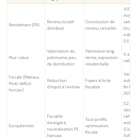
4,91 % 
moyen
Revenu locatif
Constitution de
selon 
Rendement (FR)
distribué
revenu, retraités
fourch
individ
5,5 %
Valorisation du
Patrimoine long
0 à 2 %
Plus-value
patrimoine, peu
terme, exposition
valoris
de distribution
résidentielle
Variabl
Fiscale (Malraux,
Réduction
Foyers à forte
extinc
Pinel, déficit
d’impôt à l’entrée
fiscalité
fin Pine
foncier)
31/12/
5,2 à 6
observ
Fiscalité
véhicu
Tous profils,
étrangère,
emblé
Européennes
optimisation
neutralisation PS
(Corum
fiscale
français
Sofidy