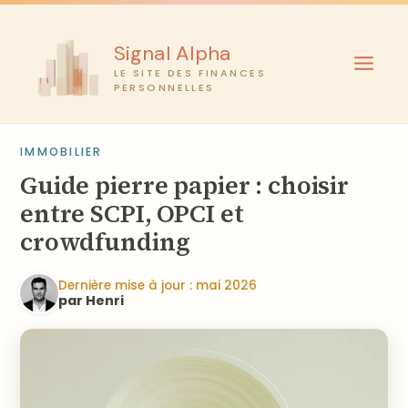
Aller
au
Signal Alpha
contenu
LE SITE DES FINANCES
PERSONNELLES
IMMOBILIER
Guide pierre papier : choisir
entre SCPI, OPCI et
crowdfunding
Dernière mise à jour : mai 2026
par Henri