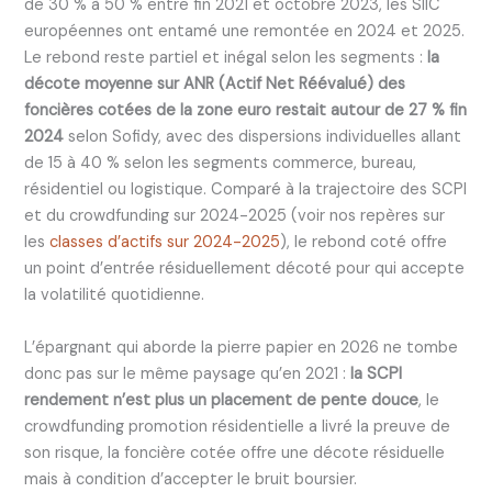
de 30 % à 50 % entre fin 2021 et octobre 2023, les SIIC
européennes ont entamé une remontée en 2024 et 2025.
Le rebond reste partiel et inégal selon les segments :
la
décote moyenne sur ANR (Actif Net Réévalué) des
foncières cotées de la zone euro restait autour de 27 % fin
2024
selon Sofidy, avec des dispersions individuelles allant
de 15 à 40 % selon les segments commerce, bureau,
résidentiel ou logistique. Comparé à la trajectoire des SCPI
et du crowdfunding sur 2024-2025 (voir nos repères sur
les
classes d’actifs sur 2024-2025
), le rebond coté offre
un point d’entrée résiduellement décoté pour qui accepte
la volatilité quotidienne.
L’épargnant qui aborde la pierre papier en 2026 ne tombe
donc pas sur le même paysage qu’en 2021 :
la SCPI
rendement n’est plus un placement de pente douce
, le
crowdfunding promotion résidentielle a livré la preuve de
son risque, la foncière cotée offre une décote résiduelle
mais à condition d’accepter le bruit boursier.