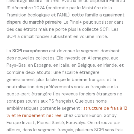
l’avantage fiscal à l’entrée. Avec la fin du dispositif Pinel au
31 décembre 2024 (confirmée par le Ministère de la
Transition écologique et l’ANIL),
cette famille a quasiment
disparu du marché primaire
. Le Pinel+ peut subsister dans
des cas étroits mais ne porte plus la collecte SCPI. Les
SCPI à déficit foncier subsistent en volume limité.
La
SCPI européenne
est devenue le segment dominant
des nouvelles collectes. Elle investit en Allemagne, aux
Pays-Bas, en Espagne, en Italie, en Belgique, en Irlande, et
combine deux atouts : une fiscalité étrangère
généralement plus faible que le barème français, et la
neutralisation des prélèvements sociaux français sur la
quote-part étrangère (les revenus fonciers étrangers ne
sont pas soumis aux PS français). Quelques noms
emblématiques portent le segment :
structure de frais à 12
% et le rendement net réel
chez Corum Eurion, Sofidy
Europe Invest, Pierval Santé, Eurovalys. On retrouve par
ailleurs, dans le segment français, plusieurs SCPI sans frais