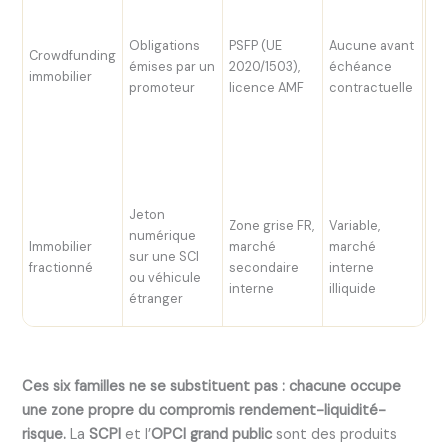
pl
(s
Obligations
PSFP (UE
Aucune avant
00
Crowdfunding
émises par un
2020/1503),
échéance
Ho
immobilier
promoteur
licence AMF
contractuelle
An
Cl
10
Pr
Br
50
Jeton
Zone grise FR,
Variable,
to
numérique
Immobilier
marché
marché
Rea
sur une SCI
fractionné
secondaire
interne
Eq
ou véhicule
interne
illiquide
var
étranger
op
Ces six familles ne se substituent pas : chacune occupe
une zone propre du compromis rendement-liquidité-
risque.
La
SCPI
et l’
OPCI grand public
sont des produits