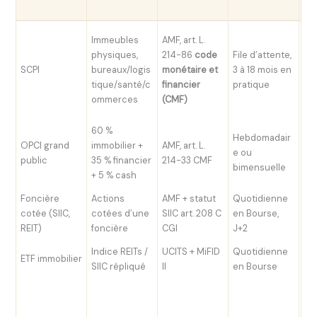
ty
180
Immeubles
AMF, art. L.
uni
physiques,
214-86
code
File d’attente,
mi
SCPI
bureaux/logis
monétaire et
3 à 18 mois en
so
tique/santé/c
financier
pratique
pa
ommerces
(CMF)
€ (
60 %
Hebdomadair
OPCI grand
immobilier +
AMF, art. L.
e ou
10
public
35 % financier
214-33 CMF
bimensuelle
+ 5 % cash
Foncière
Actions
AMF + statut
Quotidienne
Pri
cotée (SIIC,
cotées d’une
SIIC art. 208 C
en Bourse,
act
REIT)
foncière
CGI
J+2
à 
Indice REITs /
UCITS + MiFID
Quotidienne
ETF immobilier
30
SIIC répliqué
II
en Bourse
10
se