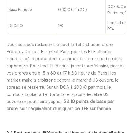
0,08 % Classic
Saxo Banque
0,80 € (min 2 €)
Platinum, 0,03
Forfait Eurone
DEGIRO
1 €
PEA
Deux astuces réduisent le coût total à chaque ordre.
Préférez Xetra à Euronext Paris pour les ETF iShares
irlandais, où la profondeur du carnet est presque toujours
supérieure. Pour les ETF à sous-jacents américains, passez
vos ordres entre 15 h 30 et 17 h 30 heure de Paris : les
market makers arbitrent contre le marché US ouvert, le
spread se resserre. Sur un DCA à 200 € par mois, le
combo « broker à 1 € forfaitaire » plus « fenêtre US
ouverte » peut faire gagner
5 à 10 points de base par
ordre, soit l’équivalent d’un quart de TER sur l’année
.