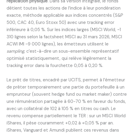
réplication physique
. Dans sa version intégrale, le fonds
détient toutes les actions de l’indice à leur pondération
exacte, méthode applicable aux indices concentrés (S&P
500, CAC 40, Euro Stoxx 50) avec une tracking error
inférieure à 0,05 %. Sur les indices larges (MSCI World, ~1
310 lignes selon la factsheet MSCI au 31 mars 2026, MSCI
ACWI IMI ~9 000 lignes), les émetteurs utilisent le
sampling
, c’est-à-dire un sous-ensemble représentatif
optimisé statistiquement, qui relève légèrement la
tracking error dans la fourchette 0,05 à 0,20 %.
Le prêt de titres, encadré par UCITS, permet à l’émetteur
de prêter temporairement une partie du portefeuille à un
emprunteur (souvent hedge fund ou market maker) contre
une rémunération partagée à 60-70 % en faveur du fonds,
avec un collatéral de 102 à 105 % en titres ou cash. Le
revenu compense partiellement le TER : sur un MSCI World
iShares, il pèse couramment +0,02 à +0,05 % par an.
iShares, Vanguard et Amundi publient ces revenus dans