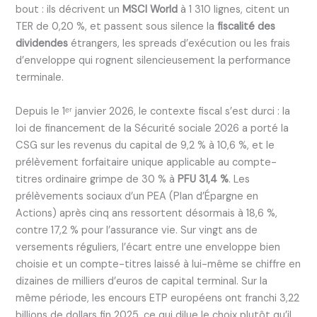
bout : ils décrivent un
MSCI World
à 1 310 lignes, citent un
TER de 0,20 %, et passent sous silence la
fiscalité des
dividendes
étrangers, les spreads d’exécution ou les frais
d’enveloppe qui rognent silencieusement la performance
terminale.
Depuis le 1ᵉʳ janvier 2026, le contexte fiscal s’est durci : la
loi de financement de la Sécurité sociale 2026 a porté la
CSG sur les revenus du capital de 9,2 % à 10,6 %, et le
prélèvement forfaitaire unique applicable au compte-
titres ordinaire grimpe de 30 % à
PFU 31,4 %
. Les
prélèvements sociaux d’un PEA (Plan d’Épargne en
Actions) après cinq ans ressortent désormais à 18,6 %,
contre 17,2 % pour l’assurance vie. Sur vingt ans de
versements réguliers, l’écart entre une enveloppe bien
choisie et un compte-titres laissé à lui-même se chiffre en
dizaines de milliers d’euros de capital terminal. Sur la
même période, les encours ETP européens ont franchi 3,22
billions de dollars fin 2025, ce qui dilue le choix plutôt qu’il