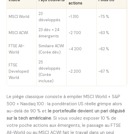
actions
ém
23
MSCI World
~1 310
~75 %
0 
développés
23 dév. + 24
MSCI ACWI
~2 700
~63 %
~11
émergents
FTSE All-
Similaire ACWI
~4 200
~62 %
~1
World
(Corée dév.)
25
FTSE
développés
Developed
~2 200
~67 %
0 
(Corée
World
incluse)
Le piège classique consiste à empiler MSCI World + S&P
500 + Nasdaq 100 : la pondération US réelle grimpe alors
au-delà de 90 % et
le portefeuille devient un pari déguisé
sur la tech américaine
. Si vous voulez exposer 10 % de
votre poche actions aux émergents, le passage au FTSE
All-World ou au MSCI ACWI fait le travail dans un seul