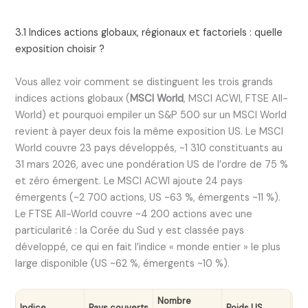
3.1 Indices actions globaux, régionaux et factoriels : quelle
exposition choisir ?
Vous allez voir comment se distinguent les trois grands
indices actions globaux (
MSCI World
, MSCI ACWI, FTSE All-
World) et pourquoi empiler un S&P 500 sur un MSCI World
revient à payer deux fois la même exposition US. Le MSCI
World couvre 23 pays développés, ~1 310 constituants au
31 mars 2026, avec une pondération US de l’ordre de 75 %
et zéro émergent. Le MSCI ACWI ajoute 24 pays
émergents (~2 700 actions, US ~63 %, émergents ~11 %).
Le FTSE All-World couvre ~4 200 actions avec une
particularité : la Corée du Sud y est classée pays
développé, ce qui en fait l’indice « monde entier » le plus
large disponible (US ~62 %, émergents ~10 %).
Nombre
Po
Indice
Pays couverts
Poids US