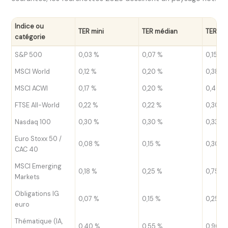
Indice ou
TER mini
TER médian
TER ha
catégorie
S&P 500
0,03 %
0,07 %
0,15 %
MSCI World
0,12 %
0,20 %
0,38 %
MSCI ACWI
0,17 %
0,20 %
0,40 %
FTSE All-World
0,22 %
0,22 %
0,30 %
Nasdaq 100
0,30 %
0,30 %
0,33 %
Euro Stoxx 50 /
0,08 %
0,15 %
0,30 %
CAC 40
MSCI Emerging
0,18 %
0,25 %
0,75 %
Markets
Obligations IG
0,07 %
0,15 %
0,25 %
euro
Thématique (IA,
0,40 %
0,55 %
0,90 %