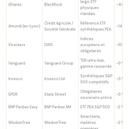
large, ETF
iShares
BlackRock
~44 %
physiques
irlandais
Crédit Agricole /
Référence ETF
Amundi (ex-Lyxor)
~14 %
Société Générale
synthétiques PEA
Indices
Xtrackers
DWS
européens et
~10 %
obligataires
TER ultra-bas,
Vanguard
Vanguard Group
~9 %
gamme resserrée
Synthétiques S&P
Invesco
Invesco Ltd
~5 %
500 compétitifs
Obligataires
SPDR
State Street
~5 %
souverains précis
BNP Paribas Easy
BNP Paribas AM
ETF PEA S&P 500
~2 %
Smart beta,
WisdomTree
WisdomTree
matières
~2 %
premières