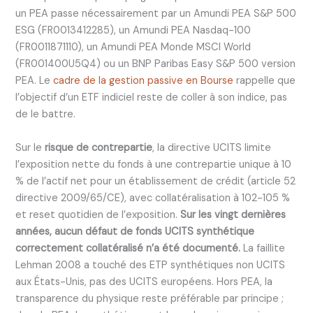
un PEA passe nécessairement par un Amundi PEA S&P 500
ESG (FR0013412285), un Amundi PEA Nasdaq-100
(FR0011871110), un Amundi PEA Monde MSCI World
(FR001400U5Q4) ou un BNP Paribas Easy S&P 500 version
PEA. Le
cadre de la gestion passive en Bourse
rappelle que
l’objectif d’un ETF indiciel reste de coller à son indice, pas
de le battre.
Sur le
risque de contrepartie
, la directive UCITS limite
l’exposition nette du fonds à une contrepartie unique à 10
% de l’actif net pour un établissement de crédit (article 52
directive 2009/65/CE), avec collatéralisation à 102-105 %
et reset quotidien de l’exposition.
Sur les vingt dernières
années, aucun défaut de fonds UCITS synthétique
correctement collatéralisé n’a été documenté.
La faillite
Lehman 2008 a touché des ETP synthétiques non UCITS
aux États-Unis, pas des UCITS européens. Hors PEA, la
transparence du physique reste préférable par principe ;