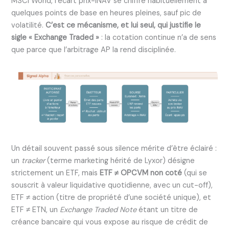
MSCI World, l’écart prix-iNAV se chiffre habituellement à
quelques points de base en heures pleines, sauf pic de
volatilité.
C’est ce mécanisme, et lui seul, qui justifie le
sigle « Exchange Traded »
: la cotation continue n’a de sens
que parce que l’arbitrage AP la rend disciplinée.
Un détail souvent passé sous silence mérite d’être éclairé :
un
tracker
(terme marketing hérité de Lyxor) désigne
strictement un ETF, mais
ETF ≠ OPCVM non coté
(qui se
souscrit à valeur liquidative quotidienne, avec un cut-off),
ETF ≠ action (titre de propriété d’une société unique), et
ETF ≠ ETN, un
Exchange Traded Note
étant un titre de
créance bancaire qui vous expose au risque de crédit de