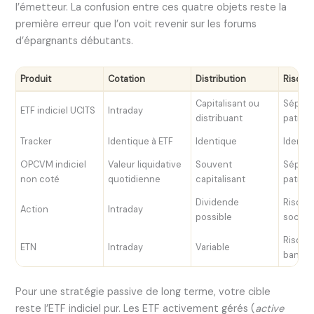
l’émetteur. La confusion entre ces quatre objets reste la
première erreur que l’on voit revenir sur les forums
d’épargnants débutants.
Produit
Cotation
Distribution
Risque
Capitalisant ou
Sépara
ETF indiciel UCITS
Intraday
distribuant
patrim
Tracker
Identique à ETF
Identique
Identi
OPCVM indiciel
Valeur liquidative
Souvent
Sépara
non coté
quotidienne
capitalisant
patrim
Dividende
Risque
Action
Intraday
possible
sociét
Risque
ETN
Intraday
Variable
banque
Pour une stratégie passive de long terme, votre cible
reste l’ETF indiciel pur. Les ETF activement gérés (
active