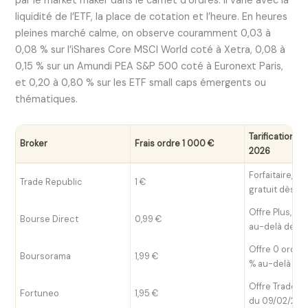
par le market maker dans le carnet d’ordres. Il varie avec la
liquidité de l’ETF, la place de cotation et l’heure. En heures
pleines marché calme, on observe couramment 0,03 à
0,08 % sur l’iShares Core MSCI World coté à Xetra, 0,08 à
0,15 % sur un Amundi PEA S&P 500 coté à Euronext Paris,
et 0,20 à 0,80 % sur les ETF small caps émergents ou
thématiques.
Tarification d
Broker
Frais ordre 1 000 €
2026
Forfaitaire, pl
Trade Republic
1 €
gratuit dès 1 
Offre Plus, pu
Bourse Direct
0,99 €
au-delà de 4
Offre 0 ordre 
Boursorama
1,99 €
% au-delà
Offre Trade 0,
Fortuneo
1,95 €
du 09/02/202