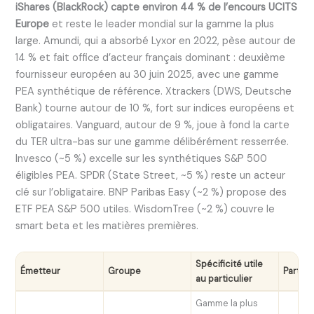
iShares (BlackRock) capte environ 44 % de l’encours UCITS
Europe
et reste le leader mondial sur la gamme la plus
large. Amundi, qui a absorbé Lyxor en 2022, pèse autour de
14 % et fait office d’acteur français dominant : deuxième
fournisseur européen au 30 juin 2025, avec une gamme
PEA synthétique de référence. Xtrackers (DWS, Deutsche
Bank) tourne autour de 10 %, fort sur indices européens et
obligataires. Vanguard, autour de 9 %, joue à fond la carte
du TER ultra-bas sur une gamme délibérément resserrée.
Invesco (~5 %) excelle sur les synthétiques S&P 500
éligibles PEA. SPDR (State Street, ~5 %) reste un acteur
clé sur l’obligataire. BNP Paribas Easy (~2 %) propose des
ETF PEA S&P 500 utiles. WisdomTree (~2 %) couvre le
smart beta et les matières premières.
Spécificité utile
Émetteur
Groupe
Part U
au particulier
Gamme la plus