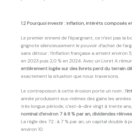
1.2 Pourquoi investir : inflation, intérêts composés e
Le premier ennemi de l’épargnant, ce n’est pas la bou
grignote silencieusement le pouvoir d’achat de l’arge
sans détour : l’inflation française a atteint enviro
en 2023 puis 2,0 % en 2024. Avec un Livret A rémuné
entièrement logée sur des livrets perd du terrain d
exactement la situation que nous traversons.
Le contrepoison à cette érosion porte un nom : l’
in
année produisent eux-mêmes des gains les années sui
très longue période, c’est-à-dire vingt à trente ans
nominal d’environ 7 à 8 % par an, dividendes réinves
La règle des 72 : à 7 % par an, un capital double à 
environ 10.