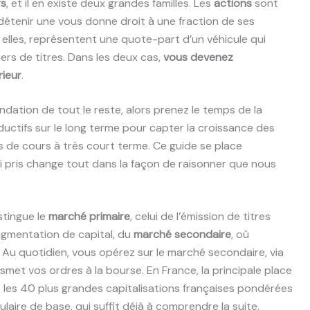
rs
, et il en existe deux grandes familles. Les
actions
sont
détenir une vous donne droit à une fraction de ses
, elles, représentent une quote-part d’un véhicule qui
iers de titres. Dans les deux cas,
vous devenez
rieur
.
ondation de tout le reste, alors prenez le temps de la
oductifs sur le long terme pour capter la croissance des
ons de cours à très court terme. Ce guide se place
i pris change tout dans la façon de raisonner que nous
stingue le
marché primaire
, celui de l’émission de titres
ugmentation de capital, du
marché secondaire
, où
. Au quotidien, vous opérez sur le marché secondaire, via
nsmet vos ordres à la bourse. En France, la principale place
it les 40 plus grandes capitalisations françaises pondérées
ulaire de base, qui suffit déjà à comprendre la suite.