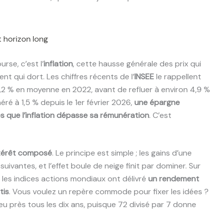
t horizon long
rse, c’est l’
inflation
, cette hausse générale des prix qui
nt qui dort. Les chiffres récents de l’
INSEE
le rappellent
n 5,2 % en moyenne en 2022, avant de refluer à environ 4,9 %
ré à 1,5 % depuis le 1er février 2026,
une épargne
ès que l’inflation dépasse sa rémunération
. C’est
térêt composé
. Le principe est simple ; les gains d’une
vantes, et l’effet boule de neige finit par dominer. Sur
, les indices actions mondiaux ont délivré
un rendement
tis
. Vous voulez un repère commode pour fixer les idées ?
peu près tous les dix ans, puisque 72 divisé par 7 donne