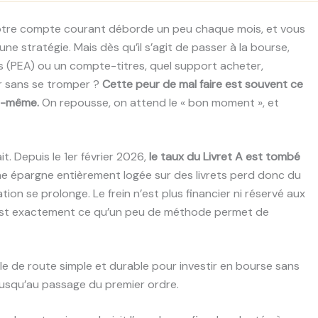
otre compte courant déborde un peu chaque mois, et vous
ne stratégie. Mais dès qu’il s’agit de passer à la bourse,
ons (PEA) ou un compte-titres, quel support acheter,
r sans se tromper ?
Cette peur de mal faire est souvent ce
ui-même.
On repousse, on attend le « bon moment », et
t. Depuis le 1er février 2026,
le taux du Livret A est tombé
e épargne entièrement logée sur des livrets perd donc du
on se prolonge. Le frein n’est plus financier ni réservé aux
’est exactement ce qu’un peu de méthode permet de
lle de route simple et durable pour investir en bourse sans
usqu’au passage du premier ordre.