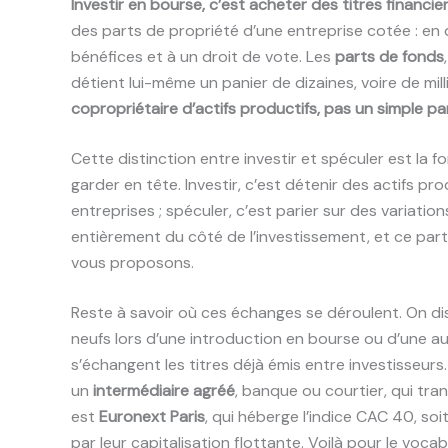
Investir en bourse, c’est acheter des titres financie
des parts de propriété d’une entreprise cotée : en 
bénéfices et à un droit de vote. Les
parts de fonds
détient lui-même un panier de dizaines, voire de mill
copropriétaire d’actifs productifs, pas un simple pa
Cette distinction entre investir et spéculer est la f
garder en tête. Investir, c’est détenir des actifs pr
entreprises ; spéculer, c’est parier sur des variati
entièrement du côté de l’investissement, et ce part
vous proposons.
Reste à savoir où ces échanges se déroulent. On di
neufs lors d’une introduction en bourse ou d’une a
s’échangent les titres déjà émis entre investisseurs
un
intermédiaire agréé
, banque ou courtier, qui tra
est
Euronext Paris
, qui héberge l’indice CAC 40, so
par leur capitalisation flottante. Voilà pour le vocab