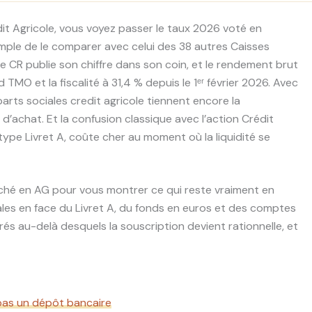
it Agricole, vous voyez passer le taux 2026 voté en
mple de le comparer avec celui des 38 autres Caisses
e CR publie son chiffre dans son coin, et le rendement brut
d TMO et la fiscalité à 31,4 % depuis le 1ᵉʳ février 2026. Avec
 parts sociales credit agricole tiennent encore la
’achat. Et la confusion classique avec l’action Crédit
type Livret A, coûte cher au moment où la liquidité se
ffiché en AG pour vous montrer ce qui reste vraiment en
iales en face du Livret A, du fonds en euros et des comptes
frés au-delà desquels la souscription devient rationnelle, et
, pas un dépôt bancaire