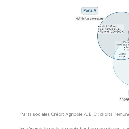
Parts sociales Crédit Agricole A, B, C : droits, rému
En résumé, la règle de choix tient en une phrase, p