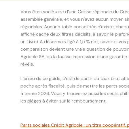
Vous êtes sociétaire d’une Caisse régionale du Créd
assemblée générale, et vous n’avez aucun moyen si
régionales. Aucune table consolidée n’existe, chaqu
affiché cache deux filtres décisifs, à savoir le plafon
un Livret A désormais figé à 1,5 % net, savoir si vos
comparaison devient une vraie question de pouvoir d
Agricole SA, ou la fausse impression d’une garantie 
révèle.
L’enjeu de ce guide, c’est de partir du taux brut a
poche après fiscalité, puis de mettre les parts soc
à terme 2026. Vous y trouverez aussi les seuils chif
les pièges à éviter sur le remboursement.
Parts sociales Crédit Agricole : un titre coopératif