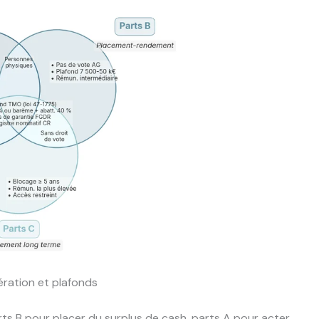
nération et plafonds
arts B pour placer du surplus de cash, parts A pour acter