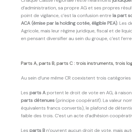
Chaque Caisse régionale reste néanmoins
juridiqu
d’administration, sa propre AG et ses propres résult
point de vigilance, c’est la confusion entre
la part s
ACA (émise par la holding cotée, éligible PEA)
. Les 
Agricole, mais leur régime juridique, fiscal et de liqui
en pensant diversifier au sein du groupe, c’est l’erre
Parts A, parts B, parts C : trois instruments, trois l
Au sein d’une même CR coexistent trois catégories 
Les
parts A
portent le droit de vote en AG, à raison
parts détenues
(principe coopératif). La valeur nom
équivalents francs convertis), le plafond de détent
faible des trois. C’est un acte d’adhésion coopérat
Les
parts B
n’ouvrent aucun droit de vote, mais aut