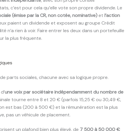
ement indépendante
, avec son propre conseil
ats, c’est pour cela qu’elle vote son propre dividende. Le
ociale (émise par la CR, non cotée, nominative)
et
l’action
deux paient un dividende et exposent au groupe Crédit
dité n’a rien à voir. Faire entrer les deux dans un portefeuille
ur la plus fréquente.
ogiques
de parts sociales, chacune avec sa logique propre.
 d’
une voix par sociétaire indépendamment du nombre de
inale tourne entre 8 et 20 € (parfois 15,25 € ou 30,49 €,
ion est bas (200 à 500 €) et la rémunération est la plus
ive, pas un véhicule de placement.
orisent un plafond bien plus élevé, de
7 500 à 50 000 €