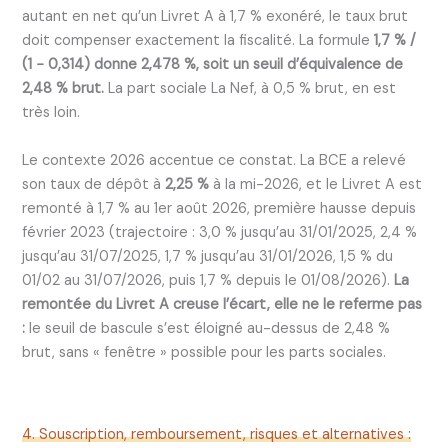
autant en net qu’un Livret A à 1,7 % exonéré, le taux brut
doit compenser exactement la fiscalité. La formule
1,7 % /
(1 − 0,314) donne 2,478 %, soit un seuil d’équivalence de
2,48 % brut.
La part sociale La Nef, à 0,5 % brut, en est
très loin.
Le contexte 2026 accentue ce constat. La BCE a relevé
son taux de dépôt à
2,25 %
à la mi-2026, et le Livret A est
remonté à 1,7 % au 1er août 2026, première hausse depuis
février 2023 (trajectoire : 3,0 % jusqu’au 31/01/2025, 2,4 %
jusqu’au 31/07/2025, 1,7 % jusqu’au 31/01/2026, 1,5 % du
01/02 au 31/07/2026, puis 1,7 % depuis le 01/08/2026).
La
remontée du Livret A creuse l’écart, elle ne le referme pas
:
le seuil de bascule s’est éloigné au-dessus de 2,48 %
brut, sans « fenêtre » possible pour les parts sociales.
4. Souscription, remboursement, risques et alternatives :