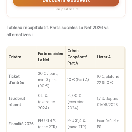
Découvrir Goodvest
Lien partenaire
Tableau récapitulatif, Parts sociales La Nef 2026 vs
alternatives :
Crédit
Parts sociales
Fo
Critère
Coopératif
Livret A
La Nef
(m
Part A
30 € / part,
Ticket
10 €, plafond
Var
mini 3 parts
10 € (Part A)
d’entrée
22 950 €
co
(90 €)
0,5 %
~2,00 %
2,
Taux brut
1,7 % depuis
(exercice
(exercice
(m
récent
01/08/2026
2024)
2024)
20
PS 
PFU 31,4 %
PFU 31,4 %
Exonéré IR +
Fiscalité 2026
se
(case 2TR)
(case 2TR)
PS
an