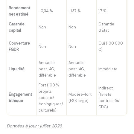
Rendement
~2,
~0,34 %
~1,37 %
1,7 %
net estimé
%
Garantie
Garantie
Ga
Non
Non
capital
d’État
l’a
Ho
Couverture
Oui (100 000
Non
Non
(F
FGDR
€)
€)
Annuelle
Annuelle
Ra
Liquidité
post-AG,
post-AG,
Immédiate
mo
différable
différable
Fort (100 %
Indirect
projets
Engagement
Modéré-fort
(livrets
Var
sociaux/
éthique
(ESS large)
centralisés
co
écologiques/
CDC)
culturels)
Données à jour : juillet 2026.