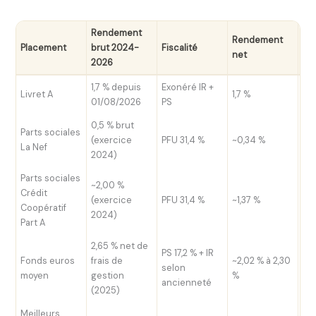
Rendement
Rendement
Ga
Placement
brut 2024-
Fiscalité
net
cap
2026
1,7 % depuis
Exonéré IR +
Ga
Livret A
1,7 %
01/08/2026
PS
d’É
0,5 % brut
Parts sociales
(exercice
PFU 31,4 %
~0,34 %
Au
La Nef
2024)
Parts sociales
~2,00 %
Crédit
(exercice
PFU 31,4 %
~1,37 %
Au
Coopératif
2024)
Part A
2,65 % net de
PS 17,2 % + IR
Fonds euros
frais de
~2,02 % à 2,30
Ga
selon
moyen
gestion
%
l’a
ancienneté
(2025)
Meilleurs