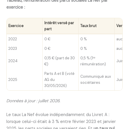
Tableau, rémunération des parts sociales La Nef par
exercice :
Intérêt versé par
Exercice
Taux brut
Verse
part
2022
0 €
0 %
aucun
2023
0 €
0 %
aucun
0,15 € (part de 30
0,5 % (1ʳᵉ
2024
Juin 2
€)
rémunération)
Parts A et B (voté
Communiqué aux
2025
AG du
Juin 2
sociétaires
30/05/2026)
Données à jour : juillet 2026.
Le taux La Nef évolue indépendamment du Livret A :
lorsque celui-ci était à 3 % entre février 2023 et janvier
2025, les parts sociales ne versaient rien. Et
un taux nul