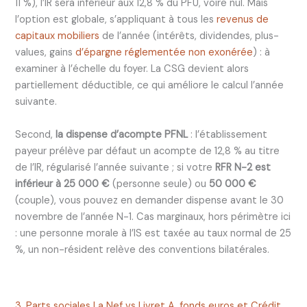
11 %), l’IR sera inférieur aux 12,8 % du PFU, voire nul. Mais
l’option est globale, s’appliquant à tous les
revenus de
capitaux mobiliers
de l’année (intérêts, dividendes, plus-
values, gains
d’épargne réglementée non exonérée
) : à
examiner à l’échelle du foyer. La CSG devient alors
partiellement déductible, ce qui améliore le calcul l’année
suivante.
Second,
la dispense d’acompte PFNL
: l’établissement
payeur prélève par défaut un acompte de 12,8 % au titre
de l’IR, régularisé l’année suivante ; si votre
RFR N-2 est
inférieur à 25 000 €
(personne seule) ou
50 000 €
(couple), vous pouvez en demander dispense avant le 30
novembre de l’année N-1. Cas marginaux, hors périmètre ici
: une personne morale à l’IS est taxée au taux normal de 25
%, un non-résident relève des conventions bilatérales.
3. Parts sociales La Nef vs Livret A, fonds euros et Crédit