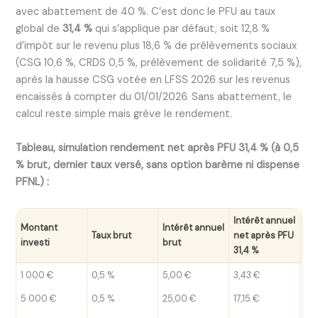
avec abattement de 40 %. C’est donc le PFU au taux
global de
31,4 %
qui s’applique par défaut, soit 12,8 %
d’impôt sur le revenu plus 18,6 % de prélèvements sociaux
(CSG 10,6 %, CRDS 0,5 %, prélèvement de solidarité 7,5 %),
après la hausse CSG votée en LFSS 2026 sur les revenus
encaissés à compter du 01/01/2026. Sans abattement, le
calcul reste simple mais grève le rendement.
Tableau, simulation rendement net après PFU 31,4 % (à 0,5
% brut, dernier taux versé, sans option barème ni dispense
PFNL) :
Intérêt annuel
Montant
Intérêt annuel
Re
Taux brut
net après PFU
investi
brut
ne
31,4 %
1 000 €
0,5 %
5,00 €
3,43 €
0,
5 000 €
0,5 %
25,00 €
17,15 €
0,