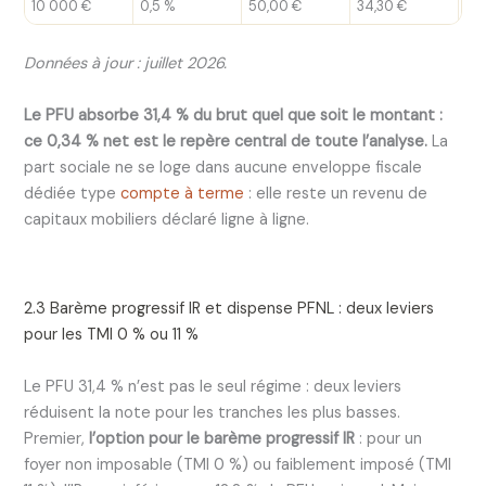
10 000 €
0,5 %
50,00 €
34,30 €
0,
Données à jour : juillet 2026.
Le PFU absorbe 31,4 % du brut quel que soit le montant :
ce 0,34 % net est le repère central de toute l’analyse.
La
part sociale ne se loge dans aucune enveloppe fiscale
dédiée type
compte à terme
: elle reste un revenu de
capitaux mobiliers déclaré ligne à ligne.
2.3 Barème progressif IR et dispense PFNL : deux leviers
pour les TMI 0 % ou 11 %
Le PFU 31,4 % n’est pas le seul régime : deux leviers
réduisent la note pour les tranches les plus basses.
Premier,
l’option pour le barème progressif IR
: pour un
foyer non imposable (TMI 0 %) ou faiblement imposé (TMI