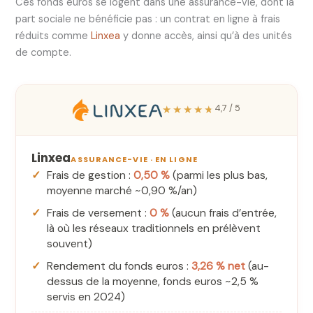
Ces fonds euros se logent dans une assurance-vie, dont la
part sociale ne bénéficie pas : un contrat en ligne à frais
réduits comme
Linxea
y donne accès, ainsi qu’à des unités
de compte.
★★★★★
4,7 / 5
Linxea
ASSURANCE-VIE · EN LIGNE
Frais de gestion :
0,50 %
(parmi les plus bas,
moyenne marché ~0,90 %/an)
Frais de versement :
0 %
(aucun frais d’entrée,
là où les réseaux traditionnels en prélèvent
souvent)
Rendement du fonds euros :
3,26 % net
(au-
dessus de la moyenne, fonds euros ~2,5 %
servis en 2024)