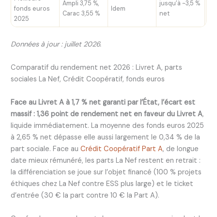
Ampli 3,75 %,
jusqu’à ~3,5 %
Ga
fonds euros
Idem
Carac 3,55 %
net
l’a
2025
Données à jour : juillet 2026.
Comparatif du rendement net 2026 : Livret A, parts
sociales La Nef, Crédit Coopératif, fonds euros
Face au Livret A à 1,7 % net garanti par l’État, l’écart est
massif : 1,36 point de rendement net en faveur du Livret A
,
liquide immédiatement. La moyenne des fonds euros 2025
à 2,65 % net dépasse elle aussi largement le 0,34 % de la
part sociale. Face au
Crédit Coopératif Part A
, de longue
date mieux rémunéré, les parts La Nef restent en retrait :
la différenciation se joue sur l’objet financé (100 % projets
éthiques chez La Nef contre ESS plus large) et le ticket
d’entrée (30 € la part contre 10 € la Part A).