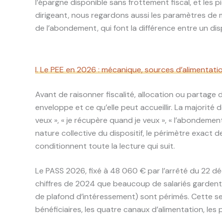
l’épargne disponible sans frottement fiscal, et les p
dirigeant, nous regardons aussi les paramètres de 
de l’abondement, qui font la différence entre un disp
I. Le PEE en 2026 : mécanique, sources d’alimentati
Avant de raisonner fiscalité, allocation ou partage de
enveloppe et ce qu’elle peut accueillir. La majorité
veux », « je récupère quand je veux », « l’abondeme
nature collective du dispositif, le périmètre exact de
conditionnent toute la lecture qui suit.
Le PASS 2026, fixé à 48 060 € par l’arrêté du 22 déc
chiffres de 2024 que beaucoup de salariés garden
de plafond d’intéressement) sont périmés. Cette s
bénéficiaires, les quatre canaux d’alimentation, les