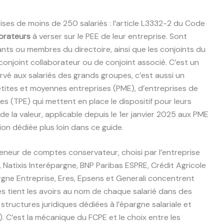
ises de moins de 250 salariés : l’article L3332-2 du Code
borateurs
à verser sur le PEE de leur entreprise. Sont
nts ou membres du directoire, ainsi que les conjoints du
onjoint collaborateur ou de conjoint associé. C’est un
ervé aux salariés des grands groupes, c’est aussi un
etites et moyennes entreprises (PME), d’entreprises de
ses (TPE) qui mettent en place le dispositif pour leurs
e la valeur, applicable depuis le 1er janvier 2025 aux PME
ction dédiée plus loin dans ce guide.
teneur de comptes conservateur, choisi par l’entreprise
Natixis Interépargne, BNP Paribas ESPRE, Crédit Agricole
rgne Entreprise, Eres, Epsens et Generali concentrent
s tient les avoirs au nom de chaque salarié dans des
, structures juridiques dédiées à l’épargne salariale et
. C’est la mécanique du FCPE et le choix entre les