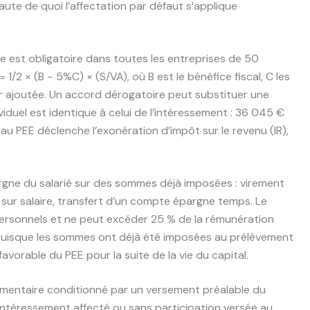
ute de quoi l’affectation par défaut s’applique
le est obligatoire dans toutes les entreprises de 50
 = 1/2 × (B − 5%C) × (S/VA), où B est le bénéfice fiscal, C les
eur ajoutée. Un accord dérogatoire peut substituer une
viduel est identique à celui de l’intéressement : 36 045 €
au PEE déclenche l’exonération d’impôt sur le revenu (IR),
argne du salarié sur des sommes déjà imposées : virement
ur salaire, transfert d’un compte épargne temps. Le
ersonnels et ne peut excéder 25 % de la rémunération
R puisque les sommes ont déjà été imposées au prélèvement
avorable du PEE pour la suite de la vie du capital.
entaire conditionné par un versement préalable du
s intéressement affecté ou sans participation versée au