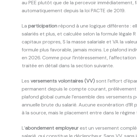
au PEE plutôt que de la percevoir immédiatement, fa
automatiquement depuis la loi PACTE de 2019.
La
participation
répond à une logique différente : el
salariés et plus, et calculée selon la formule légale R
capitaux propres, S la masse salariale et VA la val
formule plus favorable, jamais moins. Le plafond indi
en 2026. Comme pour l’intéressement, l’affectation 
traitée en détail dans la section suivante.
Les
versements volontaires (VV)
sont l’effort d’ép
permanent depuis le compte courant, prélèvement s
plafond global cumule l’ensemble des versements p
annuelle brute du salarié. Aucune exonération d’I
à la source, mais le placement entre dans le régime f
L’
abondement employeur
est un versement complém
salarié, qui constitue le déclencheur. Sans VV, san