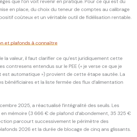
ièges que l’on voit revenir en pratique. Pour ce qui est du
mise en place, du choix du teneur de comptes au calibrage
ositif coûteux et un véritable outil de fidélisation rentable.
on et plafonds à connaître
 la valeur, il faut clarifier ce qu’est juridiquement cette
 des contresens entendus sur le PEE (« je verse ce que je
nt est automatique ») provient de cette étape sautée. La
s bénéficiaires et la liste fermée des flux d’alimentation
embre 2025, a réactualisé l’intégralité des seuils. Les
t en mémoire (3 666 € de plafond d’abondement, 35 325 €
ection parcourt successivement le périmètre des
 plafonds 2026 et la durée de blocage de cinq ans glissants.