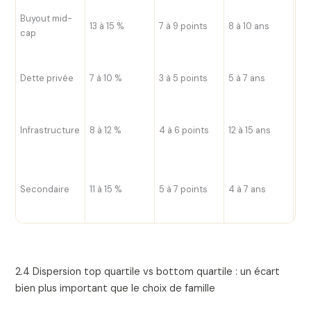
Co
Buyout mid-
13 à 15 %
7 à 9 points
8 à 10 ans
det
cap
mu
Sp
Dette privée
7 à 10 %
3 à 5 points
5 à 7 ans
cré
dé
Tau
Infrastructure
8 à 12 %
4 à 6 points
12 à 15 ans
inf
ré
Dé
mo
Secondaire
11 à 15 %
5 à 7 points
4 à 7 ans
ma
se
2.4 Dispersion top quartile vs bottom quartile : un écart
bien plus important que le choix de famille