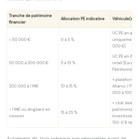
Tranche de patrimoine
Allocation PE indicative
Véhicule(s) a
financier
UC PE en ass
< 50 000 €
0 à 5 %
uniquement (t
000 €)
UC PE en AV +
50 000 à 300 000 €
5 à 10 %
retail (Euraze
Patrimoine, Ti
+ plateformes
300 000 à 1 M€
10 à 15 %
Altaroc / Peq
000 à 100 00
+ club deals
> 1 M€ ou dirigeant en
patrimoniaux,
15 à 25 %
cession
investisseur qu
150-0 B ter
Autrement dit, trois prérequis non négociables avant de