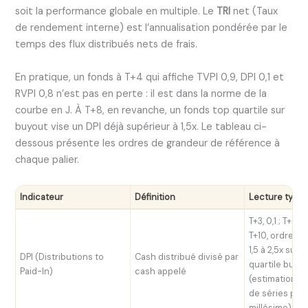
soit la performance globale en multiple. Le
TRI
net (Taux
de rendement interne) est l’annualisation pondérée par le
temps des flux distribués nets de frais.
En pratique, un fonds à T+4 qui affiche TVPI 0,9, DPI 0,1 et
RVPI 0,8 n’est pas en perte : il est dans la norme de la
courbe en J. À T+8, en revanche, un fonds top quartile sur
buyout vise un DPI déjà supérieur à 1,5x. Le tableau ci-
dessous présente les ordres de grandeur de référence à
chaque palier.
Indicateur
Définition
Lecture typi
T+3, 0,1 ; T+5, 0
T+10, ordre d
1,5 à 2,5x sur 
DPI (Distributions to
Cash distribué divisé par
quartile buyo
Paid-In)
cash appelé
(estimation g
de séries pub
millésime)