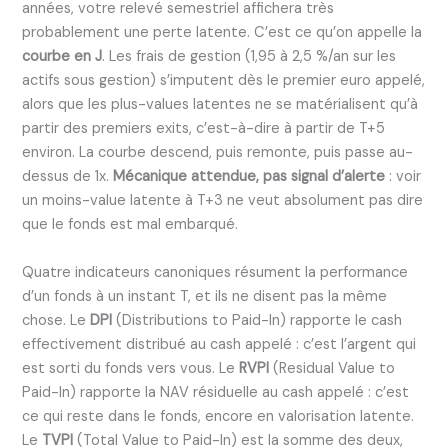
années, votre relevé semestriel affichera très
probablement une perte latente. C’est ce qu’on appelle la
courbe en J
. Les frais de gestion (1,95 à 2,5 %/an sur les
actifs sous gestion) s’imputent dès le premier euro appelé,
alors que les plus-values latentes ne se matérialisent qu’à
partir des premiers exits, c’est-à-dire à partir de T+5
environ. La courbe descend, puis remonte, puis passe au-
dessus de 1x.
Mécanique attendue, pas signal d’alerte
: voir
un moins-value latente à T+3 ne veut absolument pas dire
que le fonds est mal embarqué.
Quatre indicateurs canoniques résument la performance
d’un fonds à un instant T, et ils ne disent pas la même
chose. Le
DPI
(Distributions to Paid-In) rapporte le cash
effectivement distribué au cash appelé : c’est l’argent qui
est sorti du fonds vers vous. Le
RVPI
(Residual Value to
Paid-In) rapporte la NAV résiduelle au cash appelé : c’est
ce qui reste dans le fonds, encore en valorisation latente.
Le
TVPI
(Total Value to Paid-In) est la somme des deux,