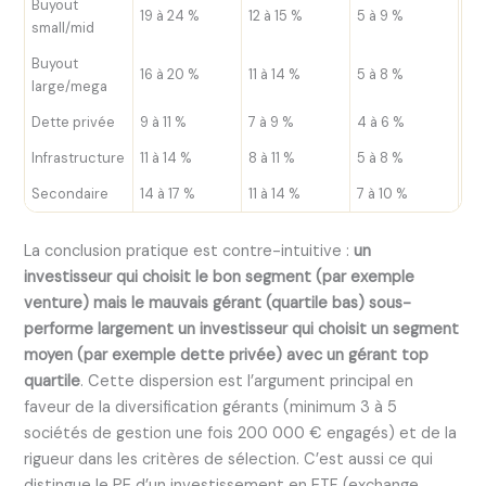
Buyout
19 à 24 %
12 à 15 %
5 à 9 %
13 
small/mid
Buyout
16 à 20 %
11 à 14 %
5 à 8 %
11 
large/mega
Dette privée
9 à 11 %
7 à 9 %
4 à 6 %
4 à
Infrastructure
11 à 14 %
8 à 11 %
5 à 8 %
5 à
Secondaire
14 à 17 %
11 à 14 %
7 à 10 %
6 à
La conclusion pratique est contre-intuitive :
un
investisseur qui choisit le bon segment (par exemple
venture) mais le mauvais gérant (quartile bas) sous-
performe largement un investisseur qui choisit un segment
moyen (par exemple dette privée) avec un gérant top
quartile
. Cette dispersion est l’argument principal en
faveur de la diversification gérants (minimum 3 à 5
sociétés de gestion une fois 200 000 € engagés) et de la
rigueur dans les critères de sélection. C’est aussi ce qui
distingue le PE d’un investissement en ETF (exchange