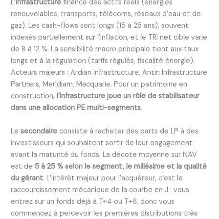
L’
infrastructure
finance des actifs réels (énergies
renouvelables, transports, télécoms, réseaux d’eau et de
gaz). Les cash-flows sont longs (15 à 25 ans), souvent
indexés partiellement sur l’inflation, et le TRI net cible varie
de 8 à 12 %. La sensibilité macro principale tient aux taux
longs et à la régulation (tarifs régulés, fiscalité énergie).
Acteurs majeurs : Ardian Infrastructure, Antin Infrastructure
Partners, Meridiam, Macquarie. Pour un patrimoine en
construction,
l’infrastructure joue un rôle de stabilisateur
dans une allocation PE multi-segments
.
Le
secondaire
consiste à racheter des parts de LP à des
investisseurs qui souhaitent sortir de leur engagement
avant la maturité du fonds. La décote moyenne sur NAV
est de
5 à 25 % selon le segment, le millésime et la qualité
du gérant
. L’intérêt majeur pour l’acquéreur, c’est le
raccourcissement mécanique de la courbe en J : vous
entrez sur un fonds déjà à T+4 ou T+6, donc vous
commencez à percevoir les premières distributions très