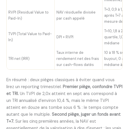
T+3, 0,9 à 1,2 ;
RVPI (Residual Value to
NAV résiduelle divisée
après T+7 au f
Paid-In)
par cash appelé
mesure des ex
T+10, 1,8 à 2,5 
TVPI (Total Value to Paid-
DPI + RVPI
quartile, 1,0 à 
In)
médiane
Taux interne de
10 à 18 % sur t
TRI net (IRR)
rendement net des frais
buyout, 0 à 8 
sur cash-flows datés
médiane à ma
En résumé : deux pièges classiques à éviter quand vous
lirez un reporting trimestriel.
Premier piège, confondre TVPI
et TRI.
Un TVPI de 2,0x atteint en sept ans correspond à
un TRI annualisé d’environ 10,4 %, mais le même TVPI
atteint en douze ans tombe sous 6 % : le temps compte
autant que le multiple.
Second piège, juger un fonds avant
T+7.
Sur les cinq premières années, la NAV est
essentiellement de la valorisation à dire d’expert ; les vrais