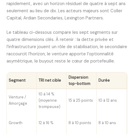
rapidement, avec un horizon résiduel de quatre à sept ans
seulement au lieu de dix. Les acteurs majeurs sont Coller
Capital, Ardian Secondaries, Lexington Partners.
Le tableau ci-dessous compare les sept segments sur
quatre dimensions clés. À retenir : la dette privée et
l’infrastructure jouent un rôle de stabilisation, le secondaire
raccourcit l’horizon, le venture apporte l’optionnalité
asymétrique, le buyout reste le cœur de portefeuille.
Dispersion
Sen
Segment
TRI net cible
Durée
top-bottom
ma
10 à 14 %
Val
Venture /
(moyenne
15 à 25 points
10 à 12 ans
tec
Amorçage
trompeuse)
lo
Mu
Growth
12 à 16 %
8 à 10 points
8 à 10 ans
EV
cr