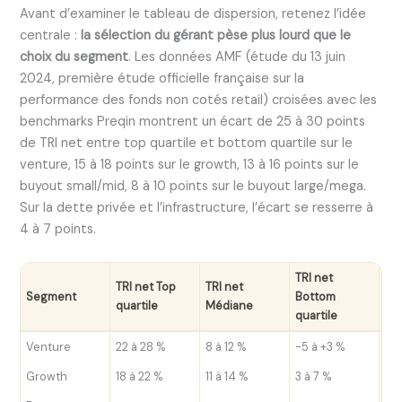
Avant d’examiner le tableau de dispersion, retenez l’idée
centrale :
la sélection du gérant pèse plus lourd que le
choix du segment
. Les données AMF (étude du 13 juin
2024, première étude officielle française sur la
performance des fonds non cotés retail) croisées avec les
benchmarks Preqin montrent un écart de 25 à 30 points
de TRI net entre top quartile et bottom quartile sur le
venture, 15 à 18 points sur le growth, 13 à 16 points sur le
buyout small/mid, 8 à 10 points sur le buyout large/mega.
Sur la dette privée et l’infrastructure, l’écart se resserre à
4 à 7 points.
TRI net
TRI net Top
TRI net
Éc
Segment
Bottom
quartile
Médiane
bo
quartile
Venture
22 à 28 %
8 à 12 %
-5 à +3 %
25 
Growth
18 à 22 %
11 à 14 %
3 à 7 %
15 