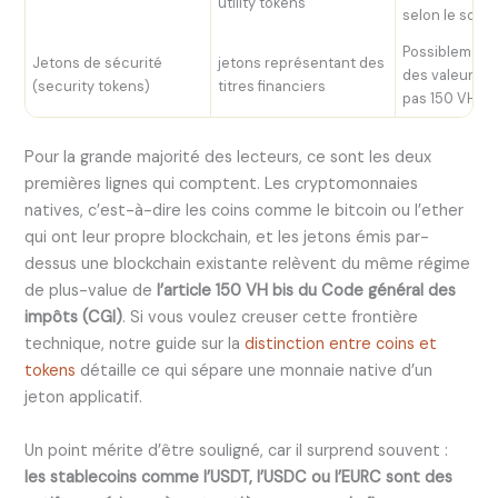
utility tokens
selon le sous
Possiblement
Jetons de sécurité
jetons représentant des
des valeurs mo
(security tokens)
titres financiers
pas 150 VH bi
Pour la grande majorité des lecteurs, ce sont les deux
premières lignes qui comptent. Les cryptomonnaies
natives, c’est-à-dire les coins comme le bitcoin ou l’ether
qui ont leur propre blockchain, et les jetons émis par-
dessus une blockchain existante relèvent du même régime
de plus-value de
l’article 150 VH bis du Code général des
impôts (CGI)
. Si vous voulez creuser cette frontière
technique, notre guide sur la
distinction entre coins et
tokens
détaille ce qui sépare une monnaie native d’un
jeton applicatif.
Un point mérite d’être souligné, car il surprend souvent :
les stablecoins comme l’USDT, l’USDC ou l’EURC sont des