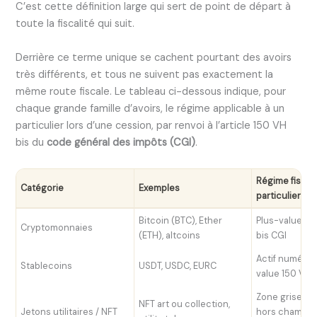
C’est cette définition large qui sert de point de départ à
toute la fiscalité qui suit.
Derrière ce terme unique se cachent pourtant des avoirs
très différents, et tous ne suivent pas exactement la
même route fiscale. Le tableau ci-dessous indique, pour
chaque grande famille d’avoirs, le régime applicable à un
particulier lors d’une cession, par renvoi à l’article 150 VH
bis du
code général des impôts (CGI)
.
Régime fiscal
Catégorie
Exemples
particulier (c
Bitcoin (BTC), Ether
Plus-value, ar
Cryptomonnaies
(ETH), altcoins
bis CGI
Actif numériq
Stablecoins
USDT, USDC, EURC
value 150 VH 
Zone grise, p
NFT art ou collection,
Jetons utilitaires / NFT
hors champ 1