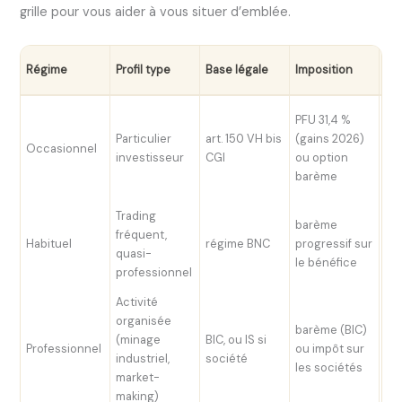
grille pour vous aider à vous situer d’emblée.
Co
Régime
Profil type
Base légale
Imposition
so
No
PFU 31,4 %
(p
Particulier
art. 150 VH bis
(gains 2026)
Occasionnel
s 
investisseur
CGI
ou option
inc
barème
PF
Trading
barème
fréquent,
Oui
Habituel
régime BNC
progressif sur
quasi-
UR
le bénéfice
professionnel
Activité
organisée
barème (BIC)
(minage
BIC, ou IS si
Professionnel
ou impôt sur
Ou
industriel,
société
les sociétés
market-
making)