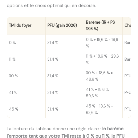
options et le choix optimal qui en découle.
Barème (IR + PS
TMI du foyer
PFU (gain 2026)
Choix 
18,6 %)
0 % + 18,6 % = 18,6
0 %
31,4 %
Barèm
%
11 % + 18,6 % = 29,6
11 %
31,4 %
Barème
%
30 % + 18,6 % =
30 %
31,4 %
PFU
48,6 %
41 % + 18,6 % =
41 %
31,4 %
PFU
59,6 %
45 % + 18,6 % =
45 %
31,4 %
PFU
63,6 %
La lecture du tableau donne une règle claire :
le barème
l’emporte tant que votre TMI reste à 0 % ou 11 %, le PFU