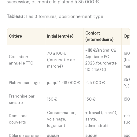
succession, et monte le plafond à 35 000 €.
Tableau
: Les 3 formules, positionnement type
Confort
Critère
Initial (entrée)
Optima
(intermédiaire)
~118 €/an
(réf. CE
70 à 100 €
180 à 
Cotisation
Aquitaine PC
(fourchette de
(fourc
annuelle TTC
2026, fourchette
marché)
march
110 à 150 €)
35 000
Plafond par litige
jusqu’à ~16 000 €
~25 000 €
PJ3-J0
Franchise par
150 €
150 €
150 €
sinistre
Consommation,
+ Travail (salarié),
Domaines
+ Famill
voisinage,
santé,
couverts
succes
logement
administratif
Délai de carence
aucun
aucun
aucun