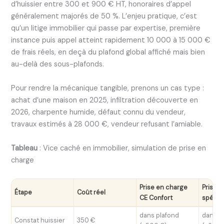
d’huissier entre 300 et 900 € HT, honoraires d’appel
généralement majorés de 50 %. L’enjeu pratique, c’est
qu’un litige immobilier qui passe par expertise, première
instance puis appel atteint rapidement 10 000 à 15 000 €
de frais réels, en deçà du plafond global affiché mais bien
au-delà des sous-plafonds.
Pour rendre la mécanique tangible, prenons un cas type :
achat d’une maison en 2025, infiltration découverte en
2026, charpente humide, défaut connu du vendeur,
travaux estimés à 28 000 €, vendeur refusant l’amiable.
Tableau
: Vice caché en immobilier, simulation de prise en
charge
Prise en charge
Prise 
Étape
Coût réel
CE Confort
spécia
dans plafond
dans p
Constat huissier
350 €