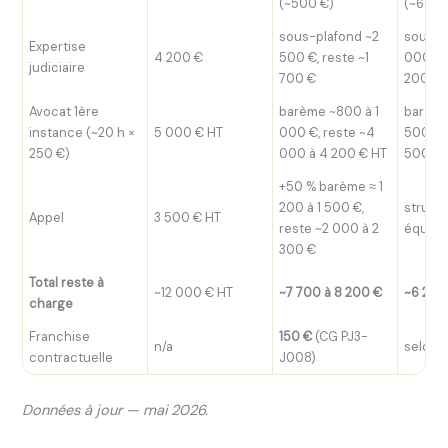
(~500 €)
(~600 
sous-plafond ~2
sous-p
Expertise
4 200 €
500 €, reste ~1
000 €, 
judiciaire
700 €
200 €
Avocat 1ère
barème ~800 à 1
barème
instance (~20 h ×
5 000 € HT
000 €, reste ~4
500 €, 
250 €)
000 à 4 200 € HT
500 à 
+50 % barème ≈ 1
200 à 1 500 €,
struct
Appel
3 500 € HT
reste ~2 000 à 2
équiva
300 €
Total reste à
~12 000 € HT
~7 700 à 8 200 €
~6 200
charge
Franchise
150 €
(CG PJ3-
n/a
selon 
contractuelle
J008)
Données à jour — mai 2026.