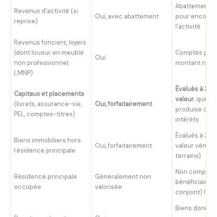
Abattement fo
Revenus d’activité (si
Oui, avec abattement
pour encoura
reprise)
l’activité
Revenus fonciers, loyers
(dont loueur en meublé
Comptés pour
Oui
non professionnel,
montant net
LMNP)
Évalués à 3 %/
Capitaux et placements
valeur
, que le
(livrets, assurance-vie,
Oui, forfaitairement
produise ou 
PEL, comptes-titres)
intérêts
Évalués à 3 %/
Biens immobiliers hors
Oui, forfaitairement
valeur vénale
résidence principale
terrains)
Non comptée s
Résidence principale
Généralement non
bénéficiaire (
occupée
valorisée
conjoint) l’o
Biens donnés 