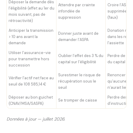
Déposer la demande dès
Attendre par crainte
Croire l’ASPA 
l’éligibilité (effet au 1er du
infondée de
supprimée en
mois suivant, pas de
suppression
(faux)
rétroactivité)
Anticiper la transmission
Donation réin
Donner juste avant de
> 10 ans avant la
dans les ress
demander l’ASPA
demande
l’assiette
Utiliser l’assurance-vie
Oublier l’effet des 3 % du
Perdre de l’A
pour transmettre hors
capital sur l’éligibilité
du capital pla
succession
Surestimer le risque de
Renoncer à l’
Vérifier l’actif net face au
récupération sous le
qu’aucune ré
seuil de 108 585,14 €
seuil
n’aurait lieu
Déposer au bon guichet
Perdre des s
Se tromper de caisse
(CNAV/MSA/SASPA)
d’instruction
Données à jour — juillet 2026.