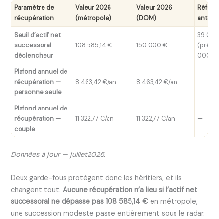
Paramètre de
Valeur 2026
Valeur 2026
Référe
récupération
(métropole)
(DOM)
antéri
Seuil d’actif net
39 000
successoral
108 585,14 €
150 000 €
(pré-2
déclencheur
000 € 
Plafond annuel de
récupération —
8 463,42 €/an
8 463,42 €/an
—
personne seule
Plafond annuel de
récupération —
11 322,77 €/an
11 322,77 €/an
—
couple
Données à jour — juillet2026.
Deux garde-fous protègent donc les héritiers, et ils
changent tout.
Aucune récupération n’a lieu si l’actif net
successoral ne dépasse pas 108 585,14 €
en métropole,
une succession modeste passe entièrement sous le radar.