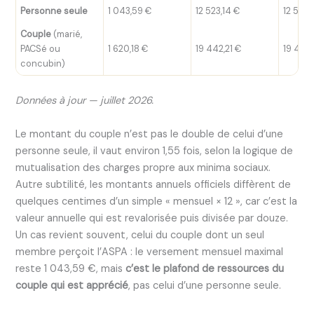
Personne seule
1 043,59 €
12 523,14 €
12 523,
Couple
(marié,
PACSé ou
1 620,18 €
19 442,21 €
19 442,
concubin)
Données à jour — juillet 2026.
Le montant du couple n’est pas le double de celui d’une
personne seule, il vaut environ 1,55 fois, selon la logique de
mutualisation des charges propre aux minima sociaux.
Autre subtilité, les montants annuels officiels diffèrent de
quelques centimes d’un simple « mensuel × 12 », car c’est la
valeur annuelle qui est revalorisée puis divisée par douze.
Un cas revient souvent, celui du couple dont un seul
membre perçoit l’ASPA : le versement mensuel maximal
reste 1 043,59 €, mais
c’est le plafond de ressources du
couple qui est apprécié
, pas celui d’une personne seule.