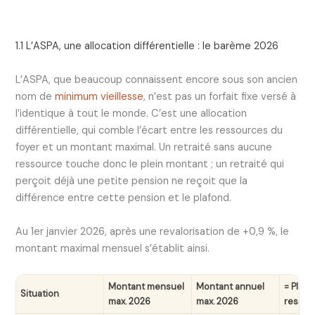
1.1 L’ASPA, une allocation différentielle : le barème 2026
L’ASPA, que beaucoup connaissent encore sous son ancien
nom de
minimum vieillesse
, n’est pas un forfait fixe versé à
l’identique à tout le monde. C’est une allocation
différentielle, qui comble l’écart entre les ressources du
foyer et un montant maximal. Un retraité sans aucune
ressource touche donc le plein montant ; un retraité qui
perçoit déjà une petite pension ne reçoit que la
différence entre cette pension et le plafond.
Au 1er janvier 2026, après une revalorisation de +0,9 %, le
montant maximal mensuel s’établit ainsi.
Montant mensuel
Montant annuel
= Plafo
Situation
max. 2026
max. 2026
ressou