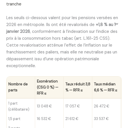
tranche
Les seuils ci-dessous valent pour les pensions versées en
2026 en métropole. Ils ont été revalorisés de
+1,8 % au 1ᵉʳ
janvier 2026
, conformément à l’indexation sur l’indice des
prix à la consommation hors tabac (art. L.161-25 CSS).
Cette revalorisation atténue l’effet de l’inflation sur le
franchissement des paliers, mais elle ne neutralise pas un
dépassement issu d’une opération patrimoniale
exceptionnelle.
Exonération
Nombre de
Taux réduit 3,8
Taux médian
Tau
(CSG 0 %) —
parts
% — RFR ≤
6,6 % — RFR ≤
% 
RFR ≤
1 part
13 048 €
17 057 €
26 472 €
26
(célibataire)
1,5 part
16 532 €
21 612 €
33 537 €
33