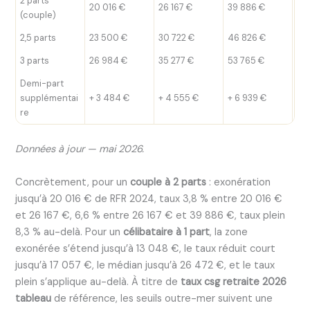
2 parts
20 016 €
26 167 €
39 886 €
39
(couple)
2,5 parts
23 500 €
30 722 €
46 826 €
46
3 parts
26 984 €
35 277 €
53 765 €
53
Demi-part
supplémentai
+ 3 484 €
+ 4 555 €
+ 6 939 €
—
re
Données à jour — mai 2026.
Concrètement, pour un
couple à 2 parts
: exonération
jusqu’à 20 016 € de RFR 2024, taux 3,8 % entre 20 016 €
et 26 167 €, 6,6 % entre 26 167 € et 39 886 €, taux plein
8,3 % au-delà. Pour un
célibataire à 1 part
, la zone
exonérée s’étend jusqu’à 13 048 €, le taux réduit court
jusqu’à 17 057 €, le médian jusqu’à 26 472 €, et le taux
plein s’applique au-delà. À titre de
taux csg retraite 2026
tableau
de référence, les seuils outre-mer suivent une