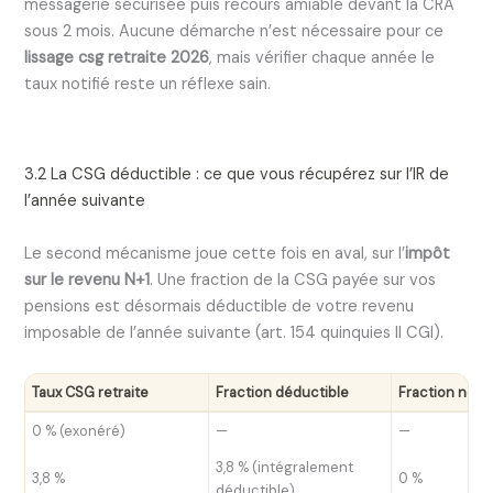
messagerie sécurisée puis recours amiable devant la CRA
sous 2 mois. Aucune démarche n’est nécessaire pour ce
lissage csg retraite 2026
, mais vérifier chaque année le
taux notifié reste un réflexe sain.
3.2 La CSG déductible : ce que vous récupérez sur l’IR de
l’année suivante
Le second mécanisme joue cette fois en aval, sur l’
impôt
sur le revenu N+1
. Une fraction de la CSG payée sur vos
pensions est désormais déductible de votre revenu
imposable de l’année suivante (art. 154 quinquies II CGI).
Taux CSG retraite
Fraction déductible
Fraction non 
0 % (exonéré)
—
—
3,8 % (intégralement
3,8 %
0 %
déductible)