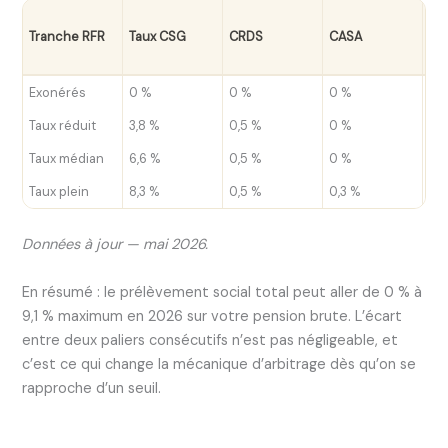
Tot
Tranche RFR
Taux CSG
CRDS
CASA
pr
so
Exonérés
0 %
0 %
0 %
0 
Taux réduit
3,8 %
0,5 %
0 %
4,
Taux médian
6,6 %
0,5 %
0 %
7,1
Taux plein
8,3 %
0,5 %
0,3 %
9,1
Données à jour — mai 2026.
En résumé : le prélèvement social total peut aller de 0 % à
9,1 % maximum en 2026 sur votre pension brute. L’écart
entre deux paliers consécutifs n’est pas négligeable, et
c’est ce qui change la mécanique d’arbitrage dès qu’on se
rapproche d’un seuil.