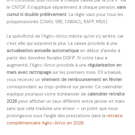
RFR consolidé, puis notifié à chaque caisse par la DGFiP via
le CNTDF. Il s’applique séparément à chaque pension,
sans
cumul ni double prélèvement
. La règle vaut pour tous les
polypensionnés (CNAV, SRE, CNRACL, RAFP, MSA).
La spécificité de l’Agirc-Arrco mérite qu’on s’y arrête, car
c’est elle qui surprend le plus. La caisse procède à une
actualisation annuelle automatique
en début d’année à
partir des données fiscales DGFiP. Si votre taux a
augmenté, l’Agirc-Arrco procède à une
régularisation en
mars avec rattrapage
sur les premiers mois. S’il a baissé,
vous recevez un
virement de remboursement en février
correspondant au trop-prélevé sur janvier. Ce calendrier
explique pourquoi votre échéancier de
calendrier retraite
2026
peut afficher un taux différent entre janvier et mars
sans que cela traduise une erreur — un point que nous
prolongeons sous l’angle des prestations dans la
retraite
complémentaire Agirc-Arrco en 2026
.