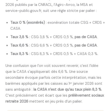
2026 publiés par la CNRACL, l’Agirc-Arrco, la MSA et
service-public.gouv.fr, suit une règle stricte par palier :
Taux 0 % (exonérés)
: exonération totale CSG + CRDS +
CASA.
Taux 3,8 %
: CSG 3,8 % + CRDS 0,5 %,
pas de CASA
.
Taux 6,6 %
: CSG 6,6 % + CRDS 0,5 %,
pas de CASA
.
Taux 8,3 %
: CSG 8,3 % + CRDS 0,5 % + CASA 0,3 %.
Une confusion que l’on voit souvent revenir, c’est l’idée
que la CASA s’appliquerait dès 6,6 %. Une source
secondaire évoque parfois cette interprétation, mais les
barèmes appliqués par les caisses au 1ᵉʳ janvier 2026 sont
sans ambiguïté :
la CASA n’est due qu’au taux plein 8,3 %
.
C’est précisément cet écart que les
prélèvement sociaux
retraite 2026
mettent en jeu près d’un palier.