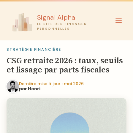
Aller
au
Signal Alpha
contenu
LE SITE DES FINANCES
PERSONNELLES
STRATÉGIE FINANCIÈRE
CSG retraite 2026 : taux, seuils
et lissage par parts fiscales
Dernière mise à jour : mai 2026
par Henri