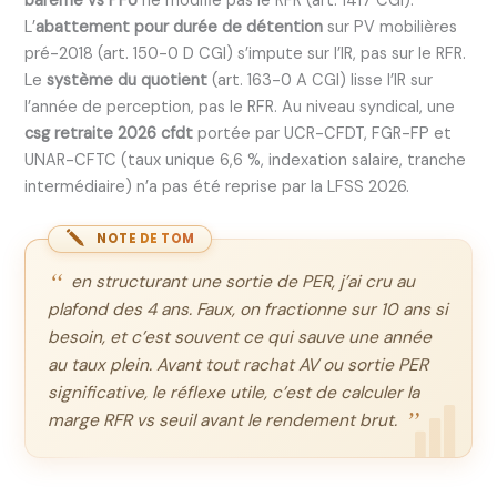
barème vs PFU
ne modifie pas le RFR (art. 1417 CGI).
L’
abattement pour durée de détention
sur PV mobilières
pré-2018 (art. 150-0 D CGI) s’impute sur l’IR, pas sur le RFR.
Le
système du quotient
(art. 163-0 A CGI) lisse l’IR sur
l’année de perception, pas le RFR. Au niveau syndical, une
csg retraite 2026 cfdt
portée par UCR-CFDT, FGR-FP et
UNAR-CFTC (taux unique 6,6 %, indexation salaire, tranche
intermédiaire) n’a pas été reprise par la LFSS 2026.
NOTE DE TOM
en structurant une sortie de PER, j’ai cru au
plafond des 4 ans. Faux, on fractionne sur 10 ans si
besoin, et c’est souvent ce qui sauve une année
au taux plein. Avant tout rachat AV ou sortie PER
significative, le réflexe utile, c’est de calculer la
marge RFR vs seuil avant le rendement brut.