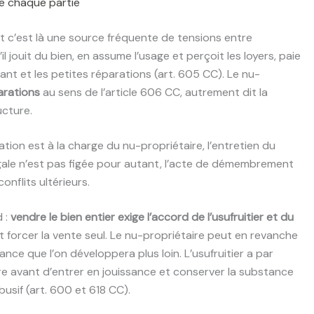
 de chaque partie
 et c’est là une source fréquente de tensions entre
’il jouit du bien, en assume l’usage et perçoit les loyers, paie
rant et les petites réparations (art. 605 CC). Le nu-
arations
au sens de l’article 606 CC, autrement dit la
ucture.
ation est à la charge du nu-propriétaire, l’entretien du
 légale n’est pas figée pour autant, l’acte de démembrement
onflits ultérieurs.
 :
vendre le bien entier exige l’accord de l’usufruitier et du
peut forcer la vente seul. Le nu-propriétaire peut en revanche
nce que l’on développera plus loin. L’usufruitier a par
ire avant d’entrer en jouissance et conserver la substance
usif (art. 600 et 618 CC).