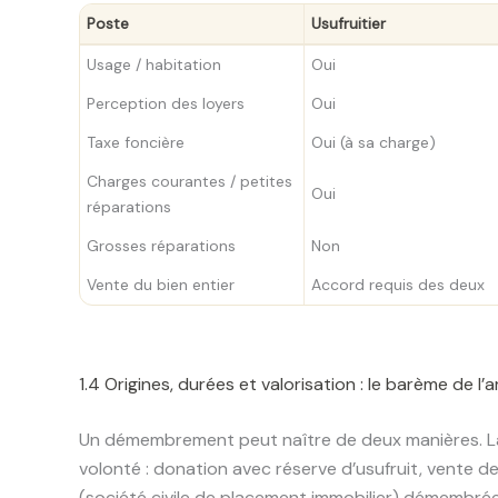
Poste
Usufruitier
Usage / habitation
Oui
Perception des loyers
Oui
Taxe foncière
Oui (à sa charge)
Charges courantes / petites
Oui
réparations
Grosses réparations
Non
Vente du bien entier
Accord requis des deux
1.4 Origines, durées et valorisation : le barème de l’
Un démembrement peut naître de deux manières. La v
volonté : donation avec réserve d’usufruit, vente d
(société civile de placement immobilier) démembrées.