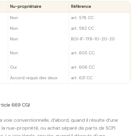
Nu-propriétaire
Référence
Non
art. 578 CC
Non
art. 582 CC
Non
BOI-IF-TFB-10-20-20
Non
art. 605 CC
Oui
art. 606 CC
Accord requis des deux
art. 621 CC
article 669 CGI
oie conventionnelle, d’abord, quand il résulte d’une
e la nue-propriété, ou achat séparé de parts de SCPI
 La voie légale, ensuite, quand il découle d’une