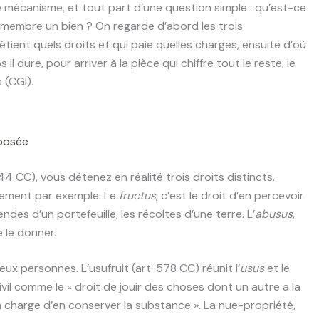
 mécanisme, et tout part d’une question simple : qu’est-ce
membre un bien ? On regarde d’abord les trois
tient quels droits et qui paie quelles charges, ensuite d’où
ure, pour arriver à la pièce qui chiffre tout le reste, le
 (CGI).
mposée
44 CC), vous détenez en réalité trois droits distincts.
 logement par exemple. Le
fructus
, c’est le droit d’en percevoir
endes d’un portefeuille, les récoltes d’une terre. L’
abusus
,
e le donner.
x personnes. L’usufruit (art. 578 CC) réunit l’
usus
et le
 civil comme le « droit de jouir des choses dont un autre a la
a charge d’en conserver la substance ». La nue-propriété,