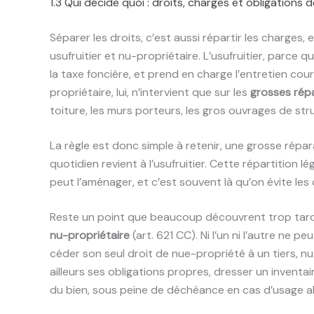
1.3 Qui décide quoi : droits, charges et obligations
Séparer les droits, c’est aussi répartir les charges,
usufruitier et nu-propriétaire. L’usufruitier, parce qu
la taxe foncière, et prend en charge l’entretien cou
propriétaire, lui, n’intervient que sur les
grosses rép
toiture, les murs porteurs, les gros ouvrages de str
La règle est donc simple à retenir, une grosse répar
quotidien revient à l’usufruitier. Cette répartition
peut l’aménager, et c’est souvent là qu’on évite les c
Reste un point que beaucoup découvrent trop tard
nu-propriétaire
(art. 621 CC). Ni l’un ni l’autre ne 
céder son seul droit de nue-propriété à un tiers, nua
ailleurs ses obligations propres, dresser un inventa
du bien, sous peine de déchéance en cas d’usage ab