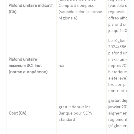
Plafond unitaire indicatif
Compte à composer
(variable selo
(CA)
(variable selon la caisse
régionale ; ce
régionale)
offres affiche
plafond unitai
jusqu’à 500 €
Le règlement 
2024/886 ne f
plafond unitai
Plafond unitaire
maximum eur
maximum SCT Inst
n/a
depuis 2025 (
(norme européenne)
historique de
a été levé). 
fixe son prop
contractuel.
gratuit depuis
gratuit depuis Ma
janvier 2025
p
Coût (CA)
Banque pour SEPA
alignement
standard
réglementair
(règlement 2