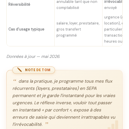
annulable tant que non
irrévocable
un
Réversibilité
comptabilisé
envoyé
urgence (cau
salaire, loyer, prestataire,
location), ent
Cas d’usage typique
gros transfert
particuliers (
programmé
transactions 
heures ouvré
Données à jour — mai 2026.
NOTE DE TOM
dans la pratique, je programme tous mes flux
récurrents (loyers, prestataires) en SEPA
permanent et je garde l’instantané pour les vraies
urgences. Le réflexe inverse, vouloir tout passer
en instantané « par confort », expose à des
erreurs de saisie qui deviennent irrattrapables vu
l’irrévocabilité.