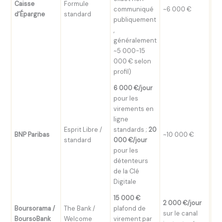
Caisse
Formule
Ba
communiqué
~6 000 €
d’Épargne
standard
li
publiquement
,
généralement
~5 000-15
000 € selon
profil)
6 000 €/jour
pour les
virements en
ligne
Esprit Libre /
standards ;
20
Ap
BNP Paribas
~10 000 €
standard
000 €/jour
Co
pour les
détenteurs
de la Clé
Digitale
15 000 €
2 000 €/jour
Boursorama /
The Bank /
plafond de
sur le canal
Ap
BoursoBank
Welcome
virement par