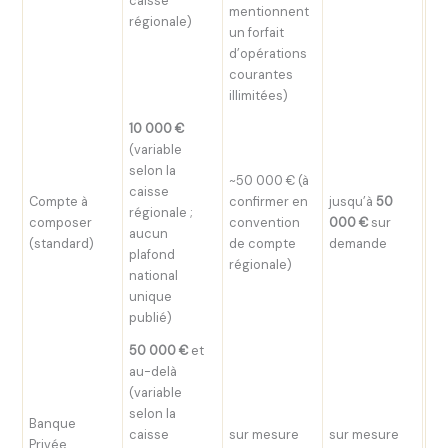
caisse
ad
mentionnent
régionale)
un forfait
d’opérations
courantes
illimitées)
10 000 €
(variable
selon la
~50 000 € (à
caisse
Compte à
confirmer en
jusqu’à
50
Gr
régionale ;
composer
convention
000 €
sur
ma
aucun
(standard)
de compte
demande
cli
plafond
régionale)
national
unique
publié)
50 000 €
et
au-delà
(variable
HN
selon la
Banque
dir
caisse
sur mesure
sur mesure
Privée
tr