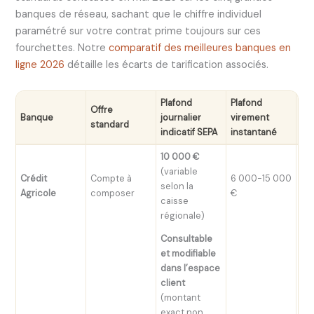
banques de réseau, sachant que le chiffre individuel
paramétré sur votre contrat prime toujours sur ces
fourchettes. Notre
comparatif des meilleures banques en
ligne 2026
détaille les écarts de tarification associés.
Plafond
Plafond
Offre
Mo
Banque
journalier
virement
standard
en 
indicatif SEPA
instantané
10 000 €
(variable
Crédit
Compte à
6 000-15 000
selon la
Ma
Agricole
composer
€
caisse
régionale)
Consultable
et modifiable
dans l’espace
client
(montant
exact non