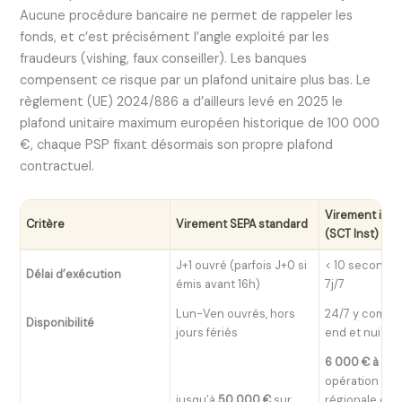
Aucune procédure bancaire ne permet de rappeler les
fonds, et c’est précisément l’angle exploité par les
fraudeurs (vishing, faux conseiller). Les banques
compensent ce risque par un plafond unitaire plus bas. Le
règlement (UE) 2024/886 a d’ailleurs levé en 2025 le
plafond unitaire maximum européen historique de 100 000
€, chaque PSP fixant désormais son propre plafond
contractuel.
Virement ins
Critère
Virement SEPA standard
(SCT Inst)
J+1 ouvré (parfois J+0 si
< 10 secondes
Délai d’exécution
émis avant 16h)
7j/7
Lun-Ven ouvrés, hors
24/7 y compr
Disponibilité
jours fériés
end et nuit
6 000 € à 15 
opération sel
jusqu’à
50 000 €
sur
régionale et le