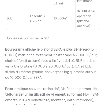
instantané
défaut
15 000 €
par
Essentiel /
opération
LC
LCL
10 000 €
LCL Zen
(plafond
Co
observé)
Données à jour — mai 2026.
Boursorama affiche le plafond SEPA le plus généreux
(15
000 €) mais bride fortement l’instantané à 2 000 €/jour,
choix défensif assumé face à l’irrévocabilité. BNP module
via la Clé Digitale (6 000 à 20 000 €/jour). CA et LCL,
filiales du même groupe, convergent logiquement autour
de 10 000 €/jour SEPA.
Point pratique souvent recherché, Ma Banque permet de
télécharger un justificatif de virement au format PDF
(IBAN
émetteur, IBAN bénéficiaire, montant, date, référence),