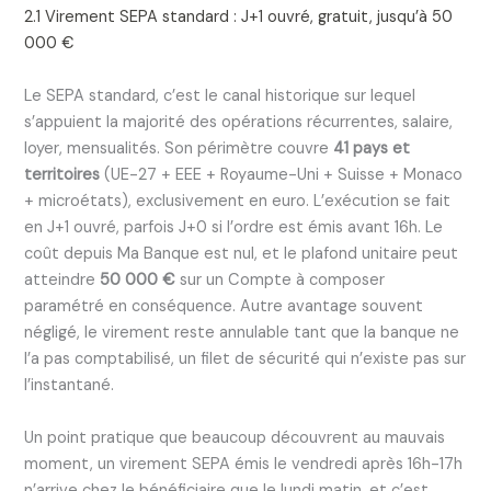
2.1 Virement SEPA standard : J+1 ouvré, gratuit, jusqu’à 50
000 €
Le SEPA standard, c’est le canal historique sur lequel
s’appuient la majorité des opérations récurrentes, salaire,
loyer, mensualités. Son périmètre couvre
41 pays et
territoires
(UE-27 + EEE + Royaume-Uni + Suisse + Monaco
+ microétats), exclusivement en euro. L’exécution se fait
en J+1 ouvré, parfois J+0 si l’ordre est émis avant 16h. Le
coût depuis Ma Banque est nul, et le plafond unitaire peut
atteindre
50 000 €
sur un Compte à composer
paramétré en conséquence. Autre avantage souvent
négligé, le virement reste annulable tant que la banque ne
l’a pas comptabilisé, un filet de sécurité qui n’existe pas sur
l’instantané.
Un point pratique que beaucoup découvrent au mauvais
moment, un virement SEPA émis le vendredi après 16h-17h
n’arrive chez le bénéficiaire que le lundi matin, et c’est