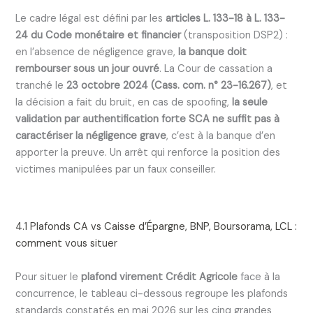
Le cadre légal est défini par les
articles L. 133-18 à L. 133-
24 du Code monétaire et financier
(transposition DSP2) :
en l’absence de négligence grave,
la banque doit
rembourser sous un jour ouvré
. La Cour de cassation a
tranché le
23 octobre 2024 (Cass. com. n° 23-16.267)
, et
la décision a fait du bruit, en cas de spoofing,
la seule
validation par authentification forte SCA ne suffit pas à
caractériser la négligence grave
, c’est à la banque d’en
apporter la preuve. Un arrêt qui renforce la position des
victimes manipulées par un faux conseiller.
4.1 Plafonds CA vs Caisse d’Épargne, BNP, Boursorama, LCL :
comment vous situer
Pour situer le
plafond virement Crédit Agricole
face à la
concurrence, le tableau ci-dessous regroupe les plafonds
standards constatés en mai 2026 sur les cinq grandes