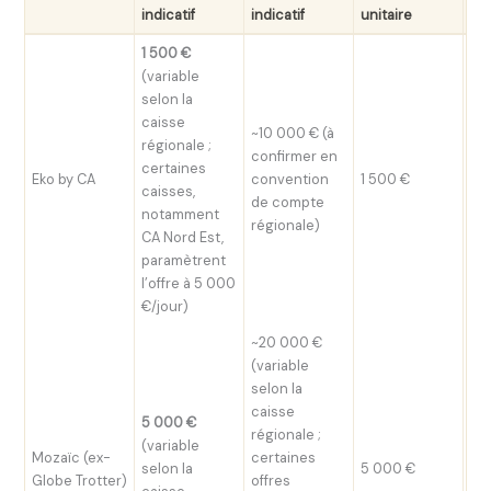
indicatif
indicatif
unitaire
1 500 €
(variable
selon la
caisse
~10 000 € (à
régionale ;
confirmer en
certaines
Jeu
Eko by CA
convention
1 500 €
caisses,
bu
de compte
notamment
régionale)
CA Nord Est,
paramètrent
l’offre à 5 000
€/jour)
~20 000 €
(variable
selon la
caisse
5 000 €
régionale ;
(variable
Étu
Mozaïc (ex-
certaines
selon la
5 000 €
je
Globe Trotter)
offres