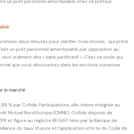
nt un prêt personnel amortissable chez ce prêteur.
sable
renons deux minutes pour clarifier trois choses : qui prête
u’est un prêt personnel amortissable par opposition au
eut vraiment dire « sans justificatif ». C’est ce socle qui
oût total que vous découvrirez dans les sections suivantes.
ur le marché
9,99 % par Cofidis Participations, elle-même intégrée au
rédit Mutuel Nord Europe (CMNE). Cofidis dispose de
ACPR et figure au registre REGAFI tenu par la Banque de
eillance du taux d’usure et l’application stricte du Code de