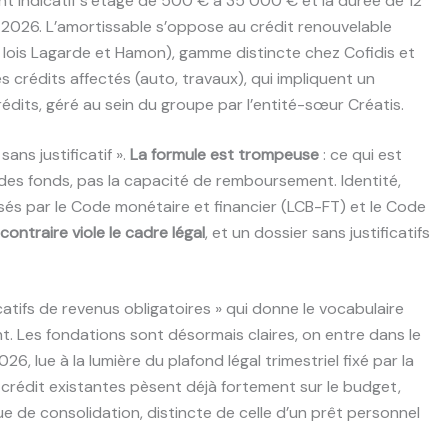
nt indicatif s’étage de 500 € à 35 000 € et la durée de 12
i 2026. L’amortissable s’oppose au crédit renouvelable
s lois Lagarde et Hamon), gamme distincte chez Cofidis et
 crédits affectés (auto, travaux), qui impliquent un
crédits, géré au sein du groupe par l’entité-sœur Créatis.
ans justificatif ».
La formule est trompeuse
: ce qui est
e des fonds, pas la capacité de remboursement. Identité,
és par le Code monétaire et financier (LCB-FT) et le Code
contraire viole le cadre légal
, et un dossier sans justificatifs
ficatifs de revenus obligatoires » qui donne le vocabulaire
nt. Les fondations sont désormais claires, on entre dans le
026, lue à la lumière du plafond légal trimestriel fixé par la
 crédit existantes pèsent déjà fortement sur le budget,
que de consolidation, distincte de celle d’un prêt personnel