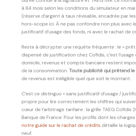
durée connue à la signature et TAEG fixe. Le monta
à 84 mois selon les conditions du simulateur en ma
(réserve d’argent à taux révisable, encadrée par le
hors-scope ici. À ne pas confondre non plus avec les
justificatif d’usage des fonds, ni avec le rachat de 
Reste à décrypter une requête fréquente : le « prêt s
dispensé de justification chez Cofidis, c’est l’usag
domicile, revenus et compte bancaire restent impos
de la consommation.
Toute publicité qui prétend le 
de revenus est inéligible quel que soit le montant.
C’est ce distinguo « sans justificatif d’usage / justi
propre pour lire correctement les chiffres qui suive
cœur de l’arbitrage tarifaire : la grille TAEG Cofidis 2
Banque de France. Pour les profils dont les charges
notre guide sur le rachat de crédits
détaille la logi
neuf.