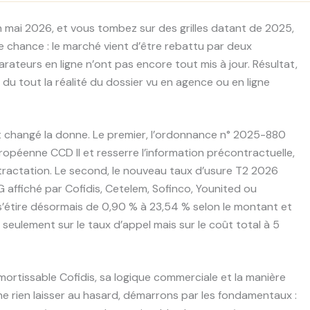
n mai 2026, et vous tombez sur des grilles datant de 2025,
 chance : le marché vient d’être rebattu par deux
ateurs en ligne n’ont pas encore tout mis à jour. Résultat,
us du tout la réalité du dossier vu en agence ou en ligne
t changé la donne. Le premier, l’ordonnance n° 2025-880
opéenne CCD II et resserre l’information précontractuelle,
 rétractation. Le second, le nouveau taux d’usure T2 2026
 affiché par Cofidis, Cetelem, Sofinco, Younited ou
6 s’étire désormais de 0,90 % à 23,54 % selon le montant et
s seulement sur le taux d’appel mais sur le coût total à 5
ortissable Cofidis, sa logique commerciale et la manière
ne rien laisser au hasard, démarrons par les fondamentaux :