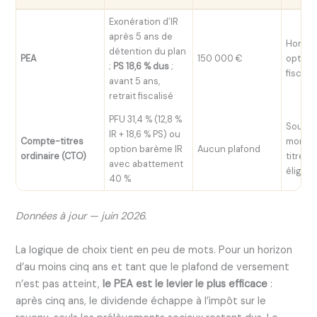
Exonération d’IR
après 5 ans de
Horizon
détention du plan
PEA
150 000 €
optimi
;
PS 18,6 % dus
;
fiscale
avant 5 ans,
retrait fiscalisé
PFU 31,4 % (12,8 %
Souple
IR + 18,6 % PS) ou
Compte-titres
montan
option barème IR
Aucun plafond
ordinaire (CTO)
titres 
avec abattement
éligibl
40 %
Données à jour — juin 2026.
La logique de choix tient en peu de mots. Pour un horizon
d’au moins cinq ans et tant que le plafond de versement
n’est pas atteint,
le PEA est le levier le plus efficace
:
après cinq ans, le dividende échappe à l’impôt sur le