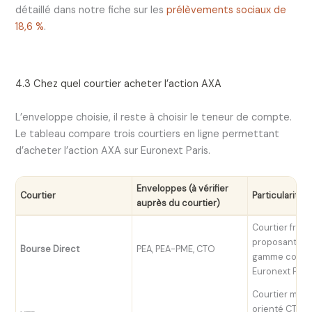
détaillé dans notre fiche sur les
prélèvements sociaux de
18,6 %
.
4.3 Chez quel courtier acheter l’action AXA
L’enveloppe choisie, il reste à choisir le teneur de compte.
Le tableau compare trois courtiers en ligne permettant
d’acheter l’action AXA sur Euronext Paris.
Enveloppes (à vérifier
Courtier
Particularité
auprès du courtier)
Courtier franç
proposant le P
Bourse Direct
PEA, PEA-PME, CTO
gamme compl
Euronext Pari
Courtier multi
orienté CTO ; 