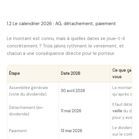
1.2 Le calendrier 2026 : AG, détachement, paiement
Le montant est connu, mais à quelles dates se joue-t-il
concrètement ? Trois jalons rythment le versement, et
chacun a une conséquence directe pour le porteur.
Ce que ça sign
Étape
Date 2026
vous
Assemblée générale
Le montant n’e
30 avril 2026
(vote du dividende)
qu’après ce v
Il faut détenir
Détachement (ex-
11 mai 2026
veille
du déta
dividende)
pour y avoir d
Le dividende 
Paiement
13 mai 2026
sur le compt