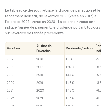
Le tableau ci-dessous retrace le dividende par action et le
rendement indicatif, de l’exercice 2016 (versé en 2017) à
l’exercice 2025 (versé en 2026). La colonne « versé en »
indique l’année de paiement, le dividende portant toujours
sur l’exercice de l’année précédente.
Au titre de
Rende
Versé en
Dividende / action
l’exercice
indicat
2017
2016
1,16 €
~5 %
2018
2017
1,26 €
~5 %
2019
2018
1,34 €
~6 %
2020
2019
1,43 €**
~8 %
2021
2020
1,43 €
~6,5 %
2022
2021
1,54 €
~6 %