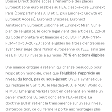
Bourse Direct donne accès à l’ensemble des places
Euronext zone euro éligibles au PEA, c’est-à-dire Euronext
Paris (compartiments A, B et C, plus Euronext Growth et
Euronext Access), Euronext Bruxelles, Euronext
Amsterdam, Euronext Lisbonne et Euronext Milan. Sur le
plan de l’éligibilité, le cadre légal vient des articles L. 221-31
du Code monétaire et financier et du BOFiP BOI-RPPM-
RCM-40-50-20-20 : sont éligibles les titres d’entreprises
ayant leur siège dans l’Union européenne ou l’EEE, ainsi que
les ETF UCITS investis à au moins
75 % en actions éligibles
.
Une nuance critique à retenir, qui change beaucoup pour
l’exposition mondiale, c’est que
l’éligibilité s’apprécie au
niveau du fonds, pas du sous-jacent
. Un ETF synthétique
qui réplique le S&P 500, le Nasdaq-100, le MSCI World ou
le MSCI Emerging Markets tout en détenant en réalité un
panier d’actions UE peut donc être PEA-éligible. La
doctrine BOFiP retient la transparence sur un seul niveau
d’interposition, ce qui ferme la porte aux montages plus