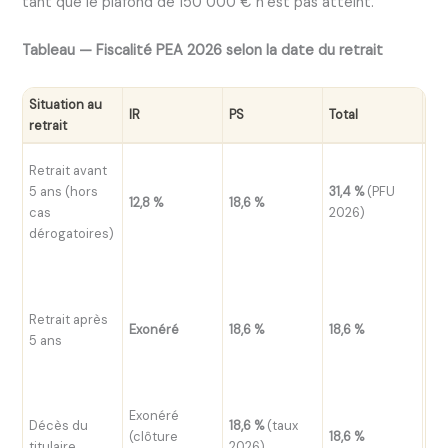
tant que le plafond de 150 000 € n’est pas atteint.
Tableau — Fiscalité PEA 2026 selon la date du retrait
Situation au
Ve
IR
PS
Total
retrait
ult
Cl
Retrait avant
PE
5 ans (hors
31,4 %
(PFU
12,8 %
18,6 %
no
cas
2026)
ve
dérogatoires)
im
Po
(de
Retrait après
PA
Exonéré
18,6 %
18,6 %
5 ans
tan
pla
pas
Exonéré
San
Décès du
18,6 %
(taux
(clôture
18,6 %
int
titulaire
2026)