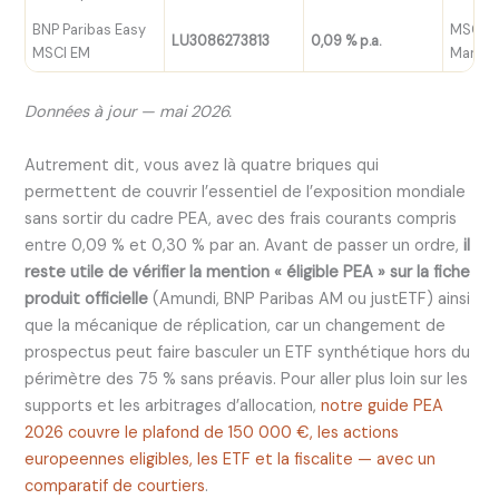
BNP Paribas Easy
MSCI E
LU3086273813
0,09 % p.a.
MSCI EM
Market
Données à jour — mai 2026.
Autrement dit, vous avez là quatre briques qui
permettent de couvrir l’essentiel de l’exposition mondiale
sans sortir du cadre PEA, avec des frais courants compris
entre 0,09 % et 0,30 % par an. Avant de passer un ordre,
il
reste utile de vérifier la mention « éligible PEA » sur la fiche
produit officielle
(Amundi, BNP Paribas AM ou justETF) ainsi
que la mécanique de réplication, car un changement de
prospectus peut faire basculer un ETF synthétique hors du
périmètre des 75 % sans préavis. Pour aller plus loin sur les
supports et les arbitrages d’allocation,
notre guide PEA
2026 couvre le plafond de 150 000 €, les actions
europeennes eligibles, les ETF et la fiscalite — avec un
comparatif de courtiers
.