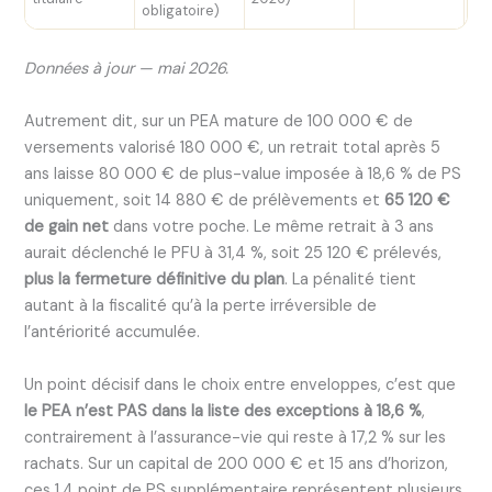
obligatoire)
la
Données à jour — mai 2026.
Autrement dit, sur un PEA mature de 100 000 € de
versements valorisé 180 000 €, un retrait total après 5
ans laisse 80 000 € de plus-value imposée à 18,6 % de PS
uniquement, soit 14 880 € de prélèvements et
65 120 €
de gain net
dans votre poche. Le même retrait à 3 ans
aurait déclenché le PFU à 31,4 %, soit 25 120 € prélevés,
plus la fermeture définitive du plan
. La pénalité tient
autant à la fiscalité qu’à la perte irréversible de
l’antériorité accumulée.
Un point décisif dans le choix entre enveloppes, c’est que
le PEA n’est PAS dans la liste des exceptions à 18,6 %
,
contrairement à l’assurance-vie qui reste à 17,2 % sur les
rachats. Sur un capital de 200 000 € et 15 ans d’horizon,
ces 1,4 point de PS supplémentaire représentent plusieurs