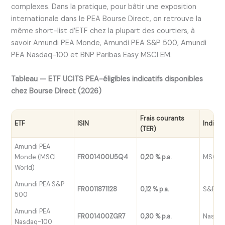
complexes. Dans la pratique, pour bâtir une exposition
internationale dans le PEA Bourse Direct, on retrouve la
même short-list d’ETF chez la plupart des courtiers, à
savoir Amundi PEA Monde, Amundi PEA S&P 500, Amundi
PEA Nasdaq-100 et BNP Paribas Easy MSCI EM.
Tableau — ETF UCITS PEA-éligibles indicatifs disponibles
chez Bourse Direct (2026)
Frais courants
ETF
ISIN
Indice 
(TER)
Amundi PEA
Monde (MSCI
FR001400U5Q4
0,20 % p.a.
MSCI W
World)
Amundi PEA S&P
FR0011871128
0,12 % p.a.
S&P 5
500
Amundi PEA
FR001400ZGR7
0,30 % p.a.
Nasda
Nasdaq-100