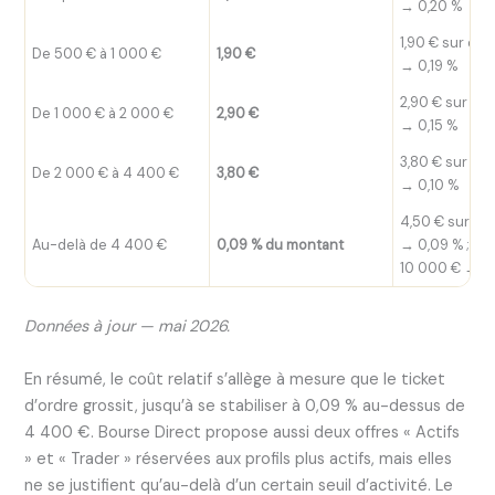
→ 0,20 %
1,90 € sur ord
De 500 € à 1 000 €
1,90 €
→ 0,19 %
2,90 € sur or
De 1 000 € à 2 000 €
2,90 €
→ 0,15 %
3,80 € sur or
De 2 000 € à 4 400 €
3,80 €
→ 0,10 %
4,50 € sur or
Au-delà de 4 400 €
0,09 % du montant
→ 0,09 % ; 9 €
10 000 € → 0
Données à jour — mai 2026.
En résumé, le coût relatif s’allège à mesure que le ticket
d’ordre grossit, jusqu’à se stabiliser à 0,09 % au-dessus de
4 400 €. Bourse Direct propose aussi deux offres « Actifs
» et « Trader » réservées aux profils plus actifs, mais elles
ne se justifient qu’au-delà d’un certain seuil d’activité. Le