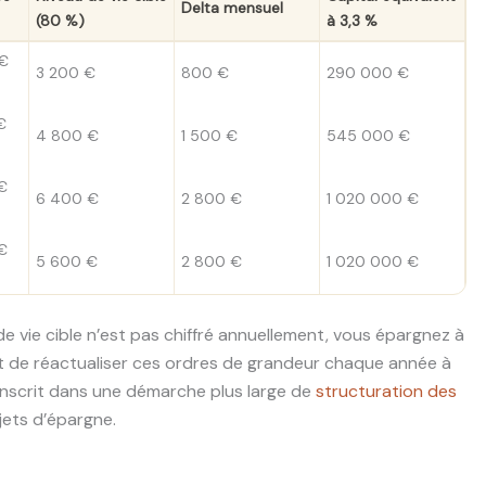
Delta mensuel
(80 %)
à 3,3 %
 €
3 200 €
800 €
290 000 €
€
4 800 €
1 500 €
545 000 €
€
6 400 €
2 800 €
1 020 000 €
€
5 600 €
2 800 €
1 020 000 €
de vie cible n’est pas chiffré annuellement, vous épargnez à
rmet de réactualiser ces ordres de grandeur chaque année à
’inscrit dans une démarche plus large de
structuration des
jets d’épargne.