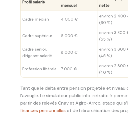
Profil salarié
mensuel
nette
environ 2 400
Cadre médian
4 000 €
(60 %)
environ 3 300 
Cadre supérieur
6 000 €
(55 %)
Cadre senior,
environ 3 600 
8 000 €
dirigeant salarié
(45 %)
environ 2 800 
Profession libérale
7 000 €
(40 %)
Tant que le delta entre pension projetée et niveau 
l’aveugle. Le simulateur public info-retraite.fr pe
partir des relevés Cnav et Agirc-Arrco, étape qui s
finances personnelles
et de hiérarchisation des pro