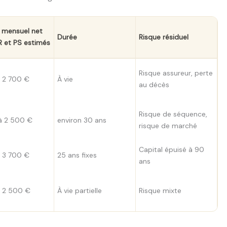
 mensuel net
Durée
Risque résiduel
R et PS estimés
Risque assureur, perte
n 2 700 €
À vie
au décès
Risque de séquence,
à 2 500 €
environ 30 ans
risque de marché
Capital épuisé à 90
n 3 700 €
25 ans fixes
ans
n 2 500 €
À vie partielle
Risque mixte