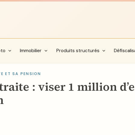
pto
Immobilier
Produits structurés
Défiscalis
E ET SA PENSION
raite : viser 1 million d’
n