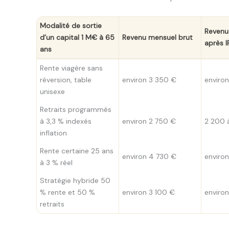
Modalité de sortie
Revenu
d’un capital 1 M€ à 65
Revenu mensuel brut
après I
ans
Rente viagère sans
réversion, table
environ 3 350 €
enviro
unisexe
Retraits programmés
à 3,3 % indexés
environ 2 750 €
2 200 
inflation
Rente certaine 25 ans
environ 4 730 €
enviro
à 3 % réel
Stratégie hybride 50
% rente et 50 %
environ 3 100 €
enviro
retraits