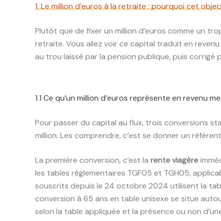
1. Le million d’euros à la retraite : pourquoi cet objec
Plutôt que de fixer un million d’euros comme un tr
retraite. Vous allez voir ce capital traduit en reve
au trou laissé par la pension publique, puis corrigé 
1.1 Ce qu’un million d’euros représente en revenu m
Pour passer du capital au flux, trois conversions 
million. Les comprendre, c’est se donner un référent
La première conversion, c’est la
rente viagère
immédi
les tables réglementaires TGF05 et TGH05, applicable
souscrits depuis le 24 octobre 2024 utilisent la ta
conversion à 65 ans en table unisexe se situe autou
selon la table appliquée et la présence ou non d’un