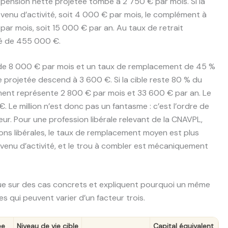
pension nette projetée tombe à 2 750 € par mois. Si la
revenu d’activité, soit 4 000 € par mois, le complément à
 par mois, soit 15 000 € par an. Au taux de retrait
ivé de 455 000 €.
et de 8 000 € par mois et un taux de remplacement de 45 %
e projetée descend à 3 600 €. Si la cible reste 80 % du
ément représente 2 800 € par mois et 33 600 € par an. Le
. Le million n’est donc pas un fantasme : c’est l’ordre de
ur. Pour une profession libérale relevant de la CNAVPL,
ions libérales, le taux de remplacement moyen est plus
evenu d’activité, et le trou à combler est mécaniquement
ue sur des cas concrets et expliquent pourquoi un même
es qui peuvent varier d’un facteur trois.
ée
Niveau de vie cible
Capital équivalent