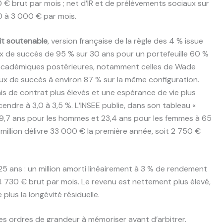
€ brut par mois ; net d’IR et de prélèvements sociaux sur
0 à 3 000 € par mois.
it soutenable
, version française de la règle des 4 % issue
taux de succès de 95 % sur 30 ans pour un portefeuille 60 %
s académiques postérieures, notamment celles de Wade
aux de succès à environ 87 % sur la même configuration.
frais de contrat plus élevés et une espérance de vie plus
endre à 3,0 à 3,5 %. L’INSEE publie, dans son tableau «
 19,7 ans pour les hommes et 23,4 ans pour les femmes à 65
 un million délivre 33 000 € la première année, soit 2 750 €
 25 ans : un million amorti linéairement à 3 % de rendement
 4 730 € brut par mois. Le revenu est nettement plus élevé,
lus la longévité résiduelle.
es ordres de grandeur à mémoriser avant d’arbitrer.