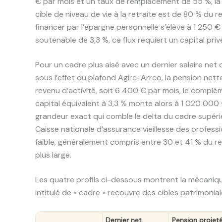
€ par mois et un taux de remplacement de 55 %, la 
cible de niveau de vie à la retraite est de 80 % du 
financer par l’épargne personnelle s’élève à 1 250 €
soutenable de 3,3 %, ce flux requiert un capital pr
Pour un cadre plus aisé avec un dernier salaire n
sous l’effet du plafond Agirc-Arrco, la pension nett
revenu d’activité, soit 6 400 € par mois, le compl
capital équivalent à 3,3 % monte alors à 1 020 000 €
grandeur exact qui comble le delta du cadre supérie
Caisse nationale d’assurance vieillesse des profess
faible, généralement compris entre 30 et 41 % du r
plus large.
Les quatre profils ci-dessous montrent la mécaniq
intitulé de « cadre » recouvre des cibles patrimonial
Dernier net
Pension projet