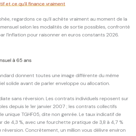
tif et ce qu’il finance vraiment
ophée, regardons ce qu’il achète vraiment au moment de la
nu mensuel selon les modalités de sortie possibles, confronté
par l’inflation pour raisonner en euros constants 2026.
ensuel à 65 ans
standard donnent toutes une image différente du même
iel solide avant de parler enveloppe ou allocation.
ate sans réversion. Les contrats individuels reposent sur
s depuis le 1er janvier 2007 ; les contrats collectifs
ble unique TGHF05, dite non genrée. Le taux indicatif de
r de 4,3 %, avec une fourchette pratique de 3,8 à 4,7 %
e réversion. Concrètement, un million vous délivre environ