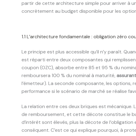
partir de cette architecture simple pour arriver à u
concrètement au budget disponible pour les option
1.1 L’architecture fondamentale : obligation zéro c
Le principe est plus accessible qu’il n’y paraît. Qu
est réparti entre deux composantes qui remplissent 
coupon (OZC), absorbe entre 85 et 95 % du nominal.
remboursera 100 % du nominal à maturité,
assurant 
l’émetteur). La seconde composante, les options, rep
performance si le scénario de marché se réalise fa
La relation entre ces deux briques est mécanique. 
de remboursement, et cette décote constitue le bu
d’intérêt sont élevés, plus la décote de l’obligation
conséquent. C’est ce qui explique pourquoi, à pro