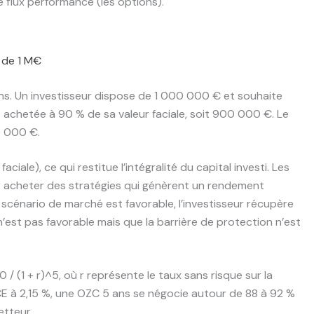
le flux performance (les options).
t de 1 M€
s. Un investisseur dispose de 1 000 000 € et souhaite
 achetée à 90 % de sa valeur faciale, soit 900 000 €. Le
0 000 €.
iale), ce qui restitue l’intégralité du capital investi. Les
r acheter des stratégies qui génèrent un rendement
le scénario de marché est favorable, l’investisseur récupère
 n’est pas favorable mais que la barrière de protection n’est
00 / (1 + r)^5, où r représente le taux sans risque sur la
E à 2,15 %, une OZC 5 ans se négocie autour de 88 à 92 %
etteur.