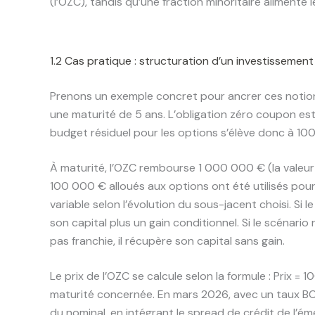
(l’OZC), tandis qu’une fraction minoritaire alimente 
1.2 Cas pratique : structuration d’un investissemen
Prenons un exemple concret pour ancrer ces notion
une maturité de 5 ans. L’obligation zéro coupon est
budget résiduel pour les options s’élève donc à 10
À maturité, l’OZC rembourse 1 000 000 € (la valeur fac
100 000 € alloués aux options ont été utilisés pou
variable selon l’évolution du sous-jacent choisi. Si 
son capital plus un gain conditionnel. Si le scénario
pas franchie, il récupère son capital sans gain.
Le prix de l’OZC se calcule selon la formule : Prix = 1
maturité concernée. En mars 2026, avec un taux BC
du nominal, en intégrant le spread de crédit de l’ém