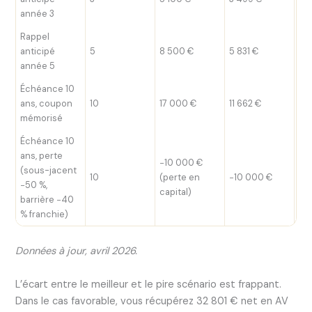
année 3
Rappel
anticipé
5
8 500 €
5 831 €
6 
année 5
Échéance 10
ans, coupon
10
17 000 €
11 662 €
12 
mémorisé
Échéance 10
ans, perte
−10 000 €
(sous-jacent
10
(perte en
−10 000 €
−1
−50 %,
capital)
barrière −40
% franchie)
Données à jour, avril 2026.
L’écart entre le meilleur et le pire scénario est frappant.
Dans le cas favorable, vous récupérez 32 801 € net en AV