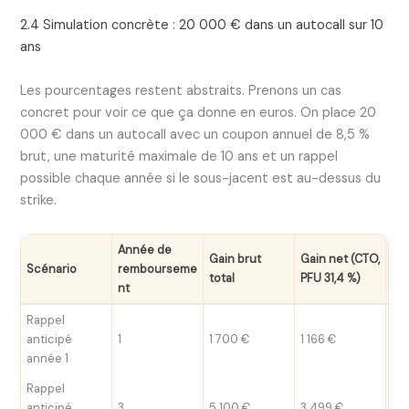
2.4 Simulation concrète : 20 000 € dans un autocall sur 10
ans
Les pourcentages restent abstraits. Prenons un cas
concret pour voir ce que ça donne en euros. On place 20
000 € dans un autocall avec un coupon annuel de 8,5 %
brut, une maturité maximale de 10 ans et un rappel
possible chaque année si le sous-jacent est au-dessus du
strike.
Année de
Ga
Gain brut
Gain net (CTO,
Scénario
rembourseme
>8 
total
PFU 31,4 %)
nt
%)
Rappel
anticipé
1
1 700 €
1 166 €
1 2
année 1
Rappel
anticipé
3
5 100 €
3 499 €
3 