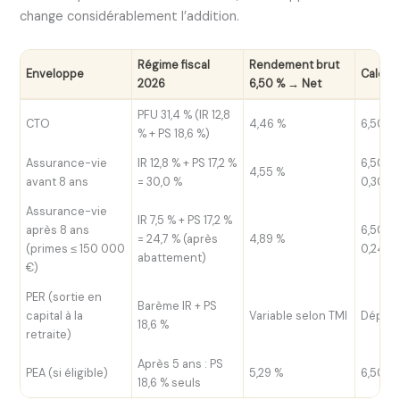
change considérablement l’addition.
Régime fiscal
Rendement brut
Enveloppe
Calcul
2026
6,50 % → Net
PFU 31,4 % (IR 12,8
CTO
4,46 %
6,50 % 
% + PS 18,6 %)
Assurance-vie
IR 12,8 % + PS 17,2 %
6,50 % 
4,55 %
avant 8 ans
= 30,0 %
0,300)
Assurance-vie
IR 7,5 % + PS 17,2 %
après 8 ans
6,50 % 
= 24,7 % (après
4,89 %
(primes ≤ 150 000
0,247)
abattement)
€)
PER (sortie en
Barème IR + PS
capital à la
Variable selon TMI
Dépend
18,6 %
retraite)
Après 5 ans : PS
PEA (si éligible)
5,29 %
6,50 % 
18,6 % seuls