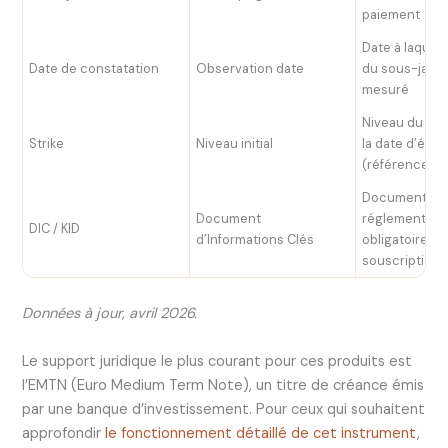
paiement
Date à laquell
Date de constatation
Observation date
du sous-jacen
mesuré
Niveau du sou
Strike
Niveau initial
la date d’émi
(référence à 
Document
Document
réglementaire
DIC / KID
d’Informations Clés
obligatoire av
souscription
Données à jour, avril 2026.
Le support juridique le plus courant pour ces produits est
l’EMTN (Euro Medium Term Note), un titre de créance émis
par une banque d’investissement. Pour ceux qui souhaitent
approfondir
le fonctionnement détaillé de cet instrument
,