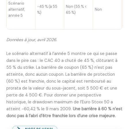
re
Scénario
−45 % (à 55
Non (55 % <
50
alternatif,
Non
%)
65 %)
de
année 5
ba
fr
Données à jour, avril 2026.
Le scénario alternatif à l’année 5 montre ce qui se passe
dans le pire cas : le CAC 40 a chuté de 45 %, clôturant à
55 % du strike. La barrière de coupon (65 %) n’est pas
atteinte, donc aucun coupon. La barrière de protection
(60 %) est franchie, donc le capital est remboursé au
prorata de la valeur du sous-jacent, soit 5 500 € et une
perte de 4 500 €. Pour donner une perspective
historique, le drawdown maximum de l’Euro Stoxx 50 a
atteint −60,42 % le 9 mars 2009.
Une barrière à 60 % n’est
donc pas à l’abri d’être franchie lors d’une crise majeure.