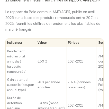
2.1 Rendement médian : les chiffres du rapport AMF/ACPR
Le rapport du Pôle commun AMF/ACPR, publié en avril
2025 sur la base des produits remboursés entre 2021 et
2023, fournit les chiffres de rendement les plus fiables du
marché français.
Indicateur
Valeur
Période
Sourc
Rendement
médian brut
AMF/AC
annualisé
6,50 %
2021-2023
commun
(produits
2025)
remboursés)
Gain potentiel
AMF, c
~6 % par année
2024 (données
autocalls (coupon
Pôle 
écoulée
observées)
annuel type)
(mars 
Durée de
détention
1-3 ans (rappel
2021-2023
AMF/A
médiane
anticipé fréquent)