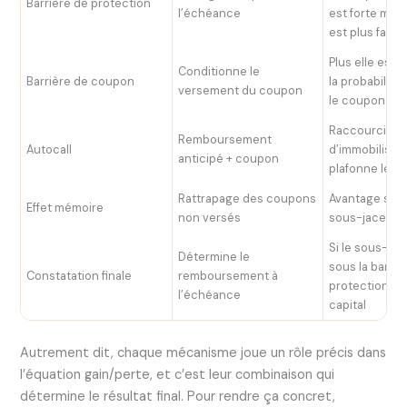
Barrière de protection
l’échéance
est forte mai
est plus faible
Plus elle est 
Conditionne le
Barrière de coupon
la probabilité
versement du coupon
le coupon est
Raccourcit la
Remboursement
Autocall
d’immobilisat
anticipé + coupon
plafonne le ga
Rattrapage des coupons
Avantage signif
Effet mémoire
non versés
sous-jacent 
Si le sous-jac
Détermine le
sous la barriè
Constatation finale
remboursement à
protection, p
l’échéance
capital
Autrement dit, chaque mécanisme joue un rôle précis dans
l’équation gain/perte, et c’est leur combinaison qui
détermine le résultat final. Pour rendre ça concret,