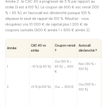
Année 2 : le CAC 40 a progressé de 5 % par rapport au
strike (il est à 105 %). Le coupon de 600 € est versé (105
% > 65 %), et l’autocall est déclenché puisque 105 %
dépasse le seuil de rappel de 100 %. Résultat : vous
récupérez vos 10 000 € de capital plus 1 200 € de
coupons cumulés (600 € année 1 + 600 € année 2).
Ré
CAC 40 vs
Coupon versé
Autocall
Année
10
strike
?
déclenché ?
inv
Oui (90 % >
Cap
Non (90 % <
1
−10 % (à 90 %)
65 %) → 600
bl
100 %)
€
de
Re
Oui (105 % >
ent
2
+5 % (à 105 %)
Oui → 600 €
100 %)
+ 1
co
Cap