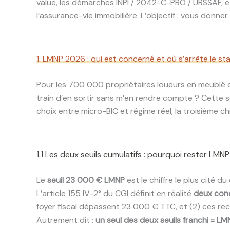
value, les démarches INPI / 2042-C-PRO / URSSAF, et
l’assurance-vie immobilière. L’objectif : vous donner 
1. LMNP 2026 : qui est concerné et où s’arrête le st
Pour les 700 000 propriétaires loueurs en meublé en
train d’en sortir sans m’en rendre compte ? Cette s
choix entre micro-BIC et régime réel, la troisième chi
1.1 Les deux seuils cumulatifs : pourquoi rester LM
Le
seuil 23 000 € LMNP
est le chiffre le plus cité du 
L’article 155 IV-2° du CGI définit en réalité
deux cond
foyer fiscal dépassent 23 000 € TTC, et (2) ces rec
Autrement dit :
un seul des deux seuils franchi = L