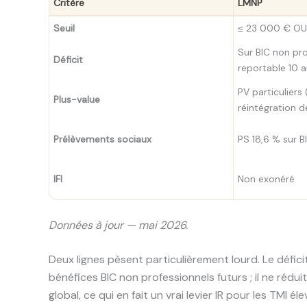
Critère
LMNP
Seuil
≤ 23 000 € OU 
Sur BIC non pr
Déficit
reportable 10 
PV particuliers 
Plus-value
réintégration 
Prélèvements sociaux
PS 18,6 % sur 
IFI
Non exonéré
Données à jour — mai 2026.
Deux lignes pèsent particulièrement lourd. Le défici
bénéfices BIC non professionnels futurs ; il ne réduit 
global, ce qui en fait un vrai levier IR pour les TMI é