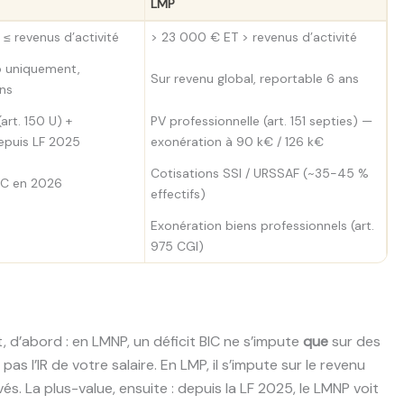
LMP
≤ revenus d’activité
> 23 000 € ET > revenus d’activité
o uniquement,
Sur revenu global, reportable 6 ans
ans
(art. 150 U) +
PV professionnelle (art. 151 septies) —
depuis LF 2025
exonération à 90 k€ / 126 k€
Cotisations SSI / URSSAF (~35-45 %
BIC en 2026
effectifs)
Exonération biens professionnels (art.
975 CGI)
t, d’abord : en LMNP, un déficit BIC ne s’impute
que
sur des
pas l’IR de votre salaire. En LMP, il s’impute sur le revenu
levés. La plus-value, ensuite : depuis la LF 2025, le LMNP voit