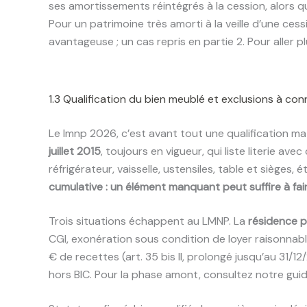
ses amortissements réintégrés à la cession, alors q
Pour un patrimoine très amorti à la veille d’une ce
avantageuse ; un cas repris en partie 2. Pour aller p
1.3 Qualification du bien meublé et exclusions à con
Le lmnp 2026, c’est avant tout une qualification maté
juillet 2015
, toujours en vigueur, qui liste literie a
réfrigérateur, vaisselle, ustensiles, table et sièges, 
cumulative : un élément manquant peut suffire à faire
Trois situations échappent au LMNP. La
résidence p
CGI, exonération sous condition de loyer raisonnable
€ de recettes (art. 35 bis II, prolongé jusqu’au 31/12
hors BIC. Pour la phase amont, consultez notre guid