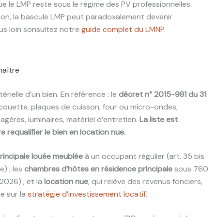
ue le LMP reste sous le régime des PV professionnelles.
ssion, la bascule LMP peut paradoxalement devenir
lus loin sonsultez notre
guide complet du LMNP
.
naître
rielle d’un bien. En référence : le
décret n° 2015-981 du 31
vec couette, plaques de cuisson, four ou micro-ondes,
étagères, luminaires, matériel d’entretien.
La liste est
 requalifier le bien en location nue.
rincipale louée meublée
à un occupant régulier (art. 35 bis
) ; les
chambres d’hôtes en résidence principale
sous 760
/2026) ; et la
location nue
, qui relève des revenus fonciers,
e sur la
stratégie d’investissement locatif
.