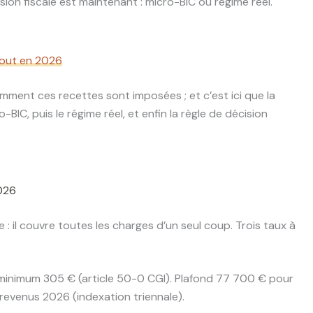
ision fiscale est maintenant : micro-BIC ou régime réel.
 tout en 2026
omment ces recettes sont imposées ; et c’est ici que la
BIC, puis le régime réel, et enfin la règle de décision
2026
e : il couvre toutes les charges d’un seul coup. Trois taux à
 minimum 305 € (article 50-0 CGI). Plafond 77 700 € pour
 revenus 2026 (indexation triennale).