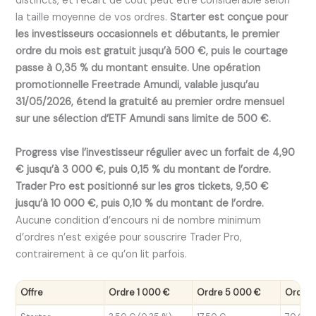
distincts, et l’écart de coût peut être considérable selon
la taille moyenne de vos ordres.
Starter est conçue pour
les investisseurs occasionnels et débutants, le premier
ordre du mois est gratuit jusqu’à 500 €, puis le courtage
passe à 0,35 % du montant ensuite.
Une opération
promotionnelle Freetrade Amundi, valable jusqu’au
31/05/2026, étend la gratuité au premier ordre mensuel
sur une sélection d’ETF Amundi sans limite de 500 €.
Progress vise l’investisseur régulier avec un forfait de 4,90
€ jusqu’à 3 000 €, puis 0,15 % du montant de l’ordre.
Trader Pro est positionné sur les gros tickets, 9,50 €
jusqu’à 10 000 €, puis 0,10 % du montant de l’ordre.
Aucune condition d’encours ni de nombre minimum
d’ordres n’est exigée pour souscrire Trader Pro,
contrairement à ce qu’on lit parfois.
Offre
Ordre 1 000 €
Ordre 5 000 €
Ordre 