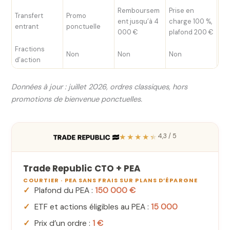
Remboursem
Prise en
Transfert
Promo
ent jusqu’à 4
charge 100 %,
0 
entrant
ponctuelle
000 €
plafond 200 €
Fractions
Oui
Non
Non
Non
d’action
éli
Données à jour : juillet 2026, ordres classiques, hors
promotions de bienvenue ponctuelles.
★★★★★
4,3 / 5
Trade Republic CTO + PEA
COURTIER · PEA SANS FRAIS SUR PLANS D’ÉPARGNE
Plafond du PEA :
150 000 €
ETF et actions éligibles au PEA :
15 000
Prix d’un ordre :
1 €