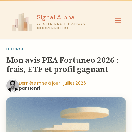
Aller
au
Signal Alpha
contenu
LE SITE DES FINANCES
PERSONNELLES
BOURSE
Mon avis PEA Fortuneo 2026 :
frais, ETF et profil gagnant
Dernière mise à jour : juillet 2026
par Henri