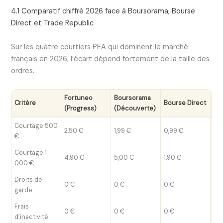
4.1 Comparatif chiffré 2026 face à Boursorama, Bourse
Direct et Trade Republic
Sur les quatre courtiers PEA qui dominent le marché
français en 2026, l’écart dépend fortement de la taille des
ordres.
Fortuneo
Boursorama
Tr
Critère
Bourse Direct
(Progress)
(Découverte)
Re
Courtage 500
2,50 €
1,99 €
0,99 €
1,0
€
Courtage 1
1,0
4,90 €
5,00 €
1,90 €
000 €
pl
Droits de
0 €
0 €
0 €
0 
garde
Frais
0 €
0 €
0 €
0 
d’inactivité