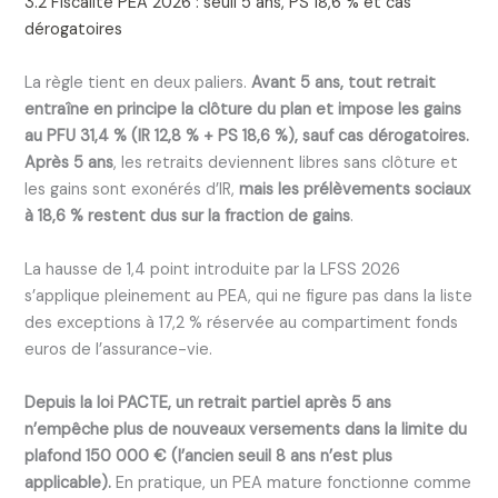
3.2 Fiscalité PEA 2026 : seuil 5 ans, PS 18,6 % et cas
dérogatoires
La règle tient en deux paliers.
Avant 5 ans, tout retrait
entraîne en principe la clôture du plan et impose les gains
au PFU 31,4 % (IR 12,8 % + PS 18,6 %), sauf cas dérogatoires.
Après 5 ans
, les retraits deviennent libres sans clôture et
les gains sont exonérés d’IR,
mais les prélèvements sociaux
à 18,6 % restent dus sur la fraction de gains
.
La hausse de 1,4 point introduite par la LFSS 2026
s’applique pleinement au PEA, qui ne figure pas dans la liste
des exceptions à 17,2 % réservée au compartiment fonds
euros de l’assurance-vie.
Depuis la loi PACTE, un retrait partiel après 5 ans
n’empêche plus de nouveaux versements dans la limite du
plafond 150 000 € (l’ancien seuil 8 ans n’est plus
applicable).
En pratique, un PEA mature fonctionne comme