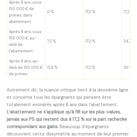
Après 8 ans, sous
150 000 € de
0 %
17,2 %
17,2 %
primes, dans
abattement
Après 8 ans, sous
150 000 €, au-
7,5 %
17,2 %
24,7 %
delà de
l’abattement
Après 8 ans, au-
delà de 150 000 €
12,8 %
17,2 %
30 %
de primes
Autrement dit, la nuance critique tient à la deuxième ligne
et concerne tous les épargnants qui pensent être
totalement exonérés après 8 ans dans l’abattement.
L’abattement ne s’applique qu’à l’IR sur les plus-values,
jamais aux PS qui restent dus à 17,2 % sur la part rachetée
correspondant aux gains.
Beaucoup d’épargnants
découvrent cette dissymétrie au moment de leur premier