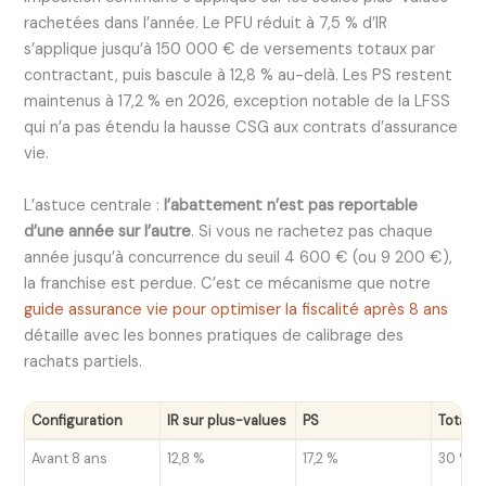
rachetées dans l’année. Le PFU réduit à 7,5 % d’IR
s’applique jusqu’à 150 000 € de versements totaux par
contractant, puis bascule à 12,8 % au-delà. Les PS restent
maintenus à 17,2 % en 2026, exception notable de la LFSS
qui n’a pas étendu la hausse CSG aux contrats d’assurance
vie.
L’astuce centrale :
l’abattement n’est pas reportable
d’une année sur l’autre
. Si vous ne rachetez pas chaque
année jusqu’à concurrence du seuil 4 600 € (ou 9 200 €),
la franchise est perdue. C’est ce mécanisme que notre
guide assurance vie pour optimiser la fiscalité après 8 ans
détaille avec les bonnes pratiques de calibrage des
rachats partiels.
Configuration
IR sur plus-values
PS
Total
Avant 8 ans
12,8 %
17,2 %
30 %