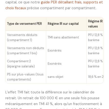
capital, ce que notre
guide PER détaillant frais, supports et
choix fiscaux
précise compartiment par compartiment.
Régime IR sur
Type de versement PER
Régime IR sur capital
values
Versements déduits
PFU 12,8 % ou 
TMI sans abattement
(compartiment 1)
barème
Versements non déduits
PFU 12,8 % ou 
Exonérés
(compartiment 1 bis)
barème
Compartiment 2
PFU 12,8 % ou 
Exonérés
(épargne salariale)
barème
PS sur plus-values (tous
sans objet
18,6 % en 202
compartiments)
L’effet TMI fait toute la différence sur le calendrier de
retrait. Un retrait de 100 000 € en une seule fois pousse
mécaniquement en TMI 41 %, alors qu’un fractionnement à