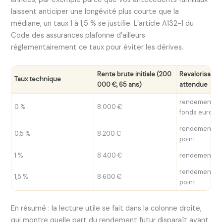
laissent anticiper une longévité plus courte que la
médiane, un taux 1 à 1,5 % se justifie. L’article A132-1 du
Code des assurances plafonne d’ailleurs
réglementairement ce taux pour éviter les dérives.
Rente brute initiale (200
Revalorisatio
Taux technique
000 €, 65 ans)
attendue
rendement int
0 %
8 000 €
fonds euros
rendement mo
0,5 %
8 200 €
point
1 %
8 400 €
rendement moi
rendement mo
1,5 %
8 600 €
point
En résumé : la lecture utile se fait dans la colonne droite,
qui montre quelle part du rendement futur disparaît avant