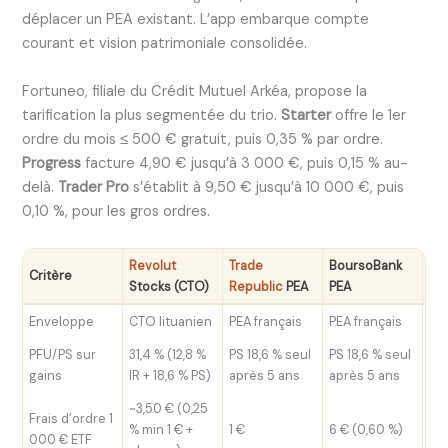
déplacer un PEA existant. L’app embarque compte
courant et vision patrimoniale consolidée.
Fortuneo, filiale du Crédit Mutuel Arkéa, propose la
tarification la plus segmentée du trio.
Starter
offre le 1er
ordre du mois ≤ 500 € gratuit, puis 0,35 % par ordre.
Progress
facture 4,90 € jusqu’à 3 000 €, puis 0,15 % au-
delà.
Trader Pro
s’établit à 9,50 € jusqu’à 10 000 €, puis
0,10 %, pour les gros ordres.
Revolut
Trade
BoursoBank
Fo
Critère
Stocks (CTO)
Republic
PEA
PEA
(St
Enveloppe
CTO lituanien
PEA français
PEA français
PEA
PFU/PS sur
31,4 % (12,8 %
PS 18,6 % seul
PS 18,6 % seul
PS 
gains
IR + 18,6 % PS)
après 5 ans
après 5 ans
ap
~3,50 € (0,25
0 €
Frais d’ordre 1
% min 1 € +
1 €
6 € (0,60 %)
du
000 € ETF