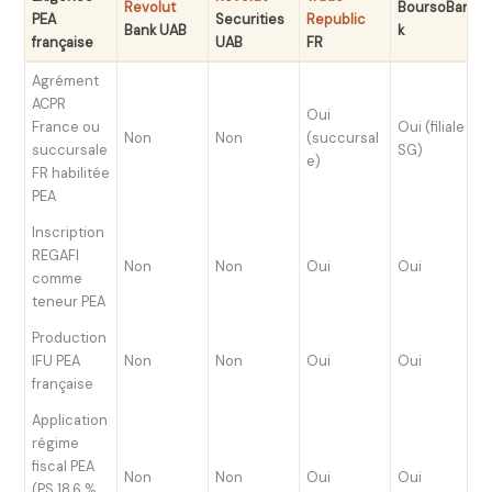
Revolut
BoursoBan
PEA
Securities
Republic
Bank UAB
k
française
UAB
FR
Agrément
ACPR
Oui
France ou
Oui (filiale
Non
Non
(succursal
succursale
SG)
e)
FR habilitée
PEA
Inscription
REGAFI
Non
Non
Oui
Oui
comme
teneur PEA
Production
IFU PEA
Non
Non
Oui
Oui
française
Application
régime
fiscal PEA
Non
Non
Oui
Oui
(PS 18,6 %,