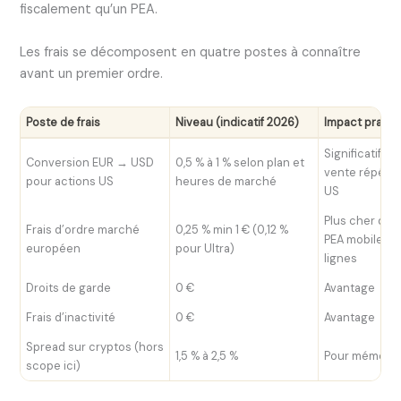
fiscalement qu’un PEA.
Les frais se décomposent en quatre postes à connaître
avant un premier ordre.
Poste de frais
Niveau (indicatif 2026)
Impact pratiq
Significatif s
Conversion EUR → USD
0,5 % à 1 % selon plan et
vente répété 
pour actions US
heures de marché
US
Plus cher qu’
Frais d’ordre marché
0,25 % min 1 € (0,12 %
PEA mobile su
européen
pour Ultra)
lignes
Droits de garde
0 €
Avantage
Frais d’inactivité
0 €
Avantage
Spread sur cryptos (hors
1,5 % à 2,5 %
Pour mémoire
scope ici)