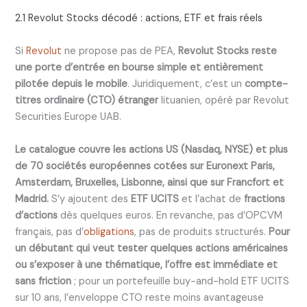
2.1 Revolut Stocks décodé : actions, ETF et frais réels
Si
Revolut
ne propose pas de PEA,
Revolut Stocks reste
une porte d’entrée en bourse simple et entièrement
pilotée depuis le mobile
. Juridiquement, c’est un
compte-
titres ordinaire (CTO) étranger
lituanien, opéré par Revolut
Securities Europe UAB.
Le catalogue couvre les actions US (Nasdaq, NYSE) et plus
de 70 sociétés européennes cotées sur Euronext Paris,
Amsterdam, Bruxelles, Lisbonne, ainsi que sur Francfort et
Madrid.
S’y ajoutent des
ETF UCITS
et l’achat de
fractions
d’actions
dès quelques euros. En revanche, pas d’OPCVM
français, pas d’
obligations
, pas de produits structurés.
Pour
un débutant qui veut tester quelques actions américaines
ou s’exposer à une thématique, l’offre est immédiate et
sans friction
; pour un portefeuille buy-and-hold ETF UCITS
sur 10 ans, l’enveloppe CTO reste moins avantageuse