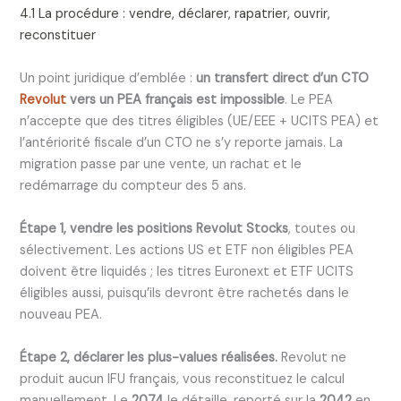
4.1 La procédure : vendre, déclarer, rapatrier, ouvrir,
reconstituer
Un point juridique d’emblée :
un transfert direct d’un CTO
Revolut
vers un PEA français est impossible
. Le PEA
n’accepte que des titres éligibles (UE/EEE + UCITS PEA) et
l’antériorité fiscale d’un CTO ne s’y reporte jamais. La
migration passe par une vente, un rachat et le
redémarrage du compteur des 5 ans.
Étape 1, vendre les positions Revolut Stocks
, toutes ou
sélectivement. Les actions US et ETF non éligibles PEA
doivent être liquidés ; les titres Euronext et ETF UCITS
éligibles aussi, puisqu’ils devront être rachetés dans le
nouveau PEA.
Étape 2, déclarer les plus-values réalisées.
Revolut ne
produit aucun IFU français, vous reconstituez le calcul
manuellement. Le
2074
le détaille, reporté sur la
2042
en