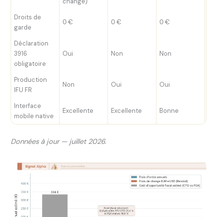
change)
€) 
Droits de
0 €
0 €
0 €
0 
garde
Déclaration
3916
Oui
Non
Non
No
obligatoire
Production
Non
Oui
Oui
Ou
IFU FR
Interface
Excellente
Excellente
Bonne
Bo
mobile native
Données à jour — juillet 2026.