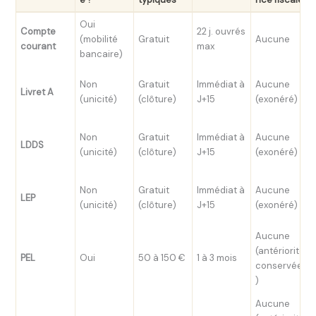
Oui
Compte
22 j. ouvrés
(mobilité
Gratuit
Aucune
courant
max
bancaire)
Non
Gratuit
Immédiat à
Aucune
Livret A
(unicité)
(clôture)
J+15
(exonéré)
Non
Gratuit
Immédiat à
Aucune
LDDS
(unicité)
(clôture)
J+15
(exonéré)
Non
Gratuit
Immédiat à
Aucune
LEP
(unicité)
(clôture)
J+15
(exonéré)
Aucune
(antériorité
PEL
Oui
50 à 150 €
1 à 3 mois
conservée
)
Aucune