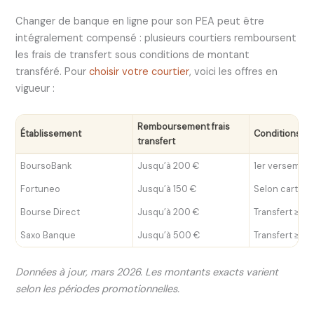
Changer de banque en ligne pour son PEA peut être
intégralement compensé : plusieurs courtiers remboursent
les frais de transfert sous conditions de montant
transféré. Pour
choisir votre courtier
, voici les offres en
vigueur :
Remboursement frais
Établissement
Conditions
transfert
BoursoBank
Jusqu’à 200 €
1er versement
Fortuneo
Jusqu’à 150 €
Selon carte c
Bourse Direct
Jusqu’à 200 €
Transfert ≥ 5
Saxo Banque
Jusqu’à 500 €
Transfert ≥ 1
Données à jour, mars 2026. Les montants exacts varient
selon les périodes promotionnelles.