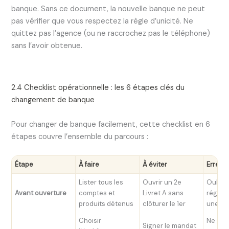
banque. Sans ce document, la nouvelle banque ne peut
pas vérifier que vous respectez la règle d’unicité. Ne
quittez pas l’agence (ou ne raccrochez pas le téléphone)
sans l’avoir obtenue.
2.4 Checklist opérationnelle : les 6 étapes clés du
changement de banque
Pour changer de banque facilement, cette checklist en 6
étapes couvre l’ensemble du parcours :
Étape
À faire
À éviter
Erreur
Lister tous les
Ouvrir un 2e
Oublier
Avant ouverture
comptes et
Livret A sans
réglem
produits détenus
clôturer le 1er
une au
Choisir
Ne pas 
Signer le mandat