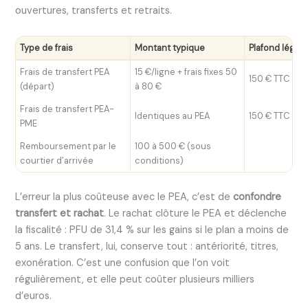
ouvertures, transferts et retraits.
Type de frais
Montant typique
Plafond légal
Frais de transfert PEA
15 €/ligne + frais fixes 50
150 € TTC
(départ)
à 80 €
Frais de transfert PEA-
Identiques au PEA
150 € TTC
PME
Remboursement par le
100 à 500 € (sous
courtier d’arrivée
conditions)
L’erreur la plus coûteuse avec le PEA, c’est de
confondre
transfert et rachat
. Le rachat clôture le PEA et déclenche
la fiscalité : PFU de 31,4 % sur les gains si le plan a moins de
5 ans. Le transfert, lui, conserve tout : antériorité, titres,
exonération. C’est une confusion que l’on voit
régulièrement, et elle peut coûter plusieurs milliers
d’euros.