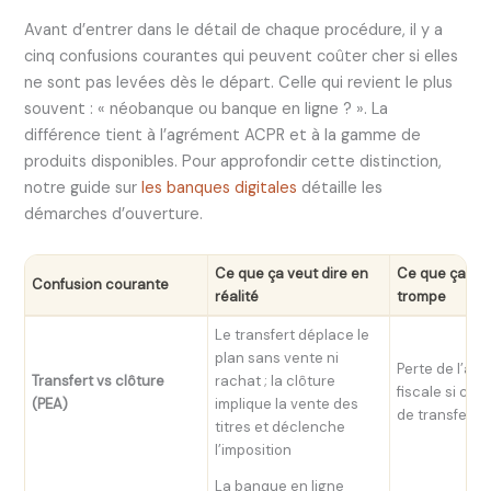
Avant d’entrer dans le détail de chaque procédure, il y a
cinq confusions courantes qui peuvent coûter cher si elles
ne sont pas levées dès le départ. Celle qui revient le plus
souvent : « néobanque ou banque en ligne ? ». La
différence tient à l’agrément ACPR et à la gamme de
produits disponibles. Pour approfondir cette distinction,
notre guide sur
les banques digitales
détaille les
démarches d’ouverture.
Ce que ça veut dire en
Ce que ça coû
Confusion courante
réalité
trompe
Le transfert déplace le
plan sans vente ni
Perte de l’ant
Transfert vs clôture
rachat ; la clôture
fiscale si clôt
(PEA)
implique la vente des
de transfert
titres et déclenche
l’imposition
La banque en ligne