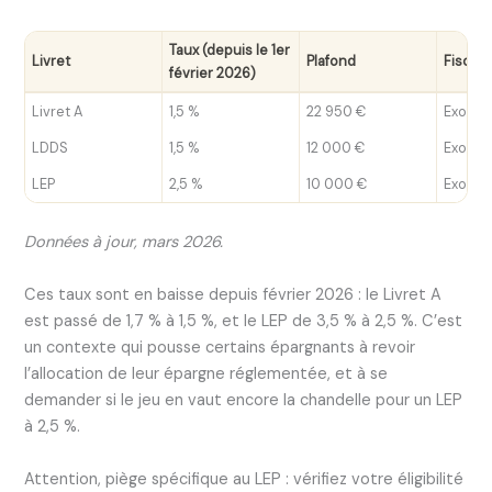
Taux (depuis le 1er
Livret
Plafond
Fiscali
février 2026)
Livret A
1,5 %
22 950 €
Exonéré
LDDS
1,5 %
12 000 €
Exonéré
LEP
2,5 %
10 000 €
Exonéré
Données à jour, mars 2026.
Ces taux sont en baisse depuis février 2026 : le Livret A
est passé de 1,7 % à 1,5 %, et le LEP de 3,5 % à 2,5 %. C’est
un contexte qui pousse certains épargnants à revoir
l’allocation de leur épargne réglementée, et à se
demander si le jeu en vaut encore la chandelle pour un LEP
à 2,5 %.
Attention, piège spécifique au LEP : vérifiez votre éligibilité