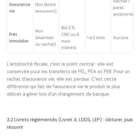
Rachat =
Assurance
Non (entre
perte
vie
assureurs)
antériorité
IRA 3 %
Non
Prêt
CRD ou 6
(maintien
1 à 3 mois
Aucune
immobilier
mois
ou rachat)
intérêts
L’antériorité fiscale, c’est le point central : elle est
conservée pour les transferts de PEL, PEA et PER. Pour un
rachat d’assurance vie, elle est perdue. C’est cette
différence qui fait de l’assurance vie le produit le plus
délicat à gérer lors d’un changement de banque.
3.2 Livrets réglementés (Livret A, LDDS, LEP) : clôturer, puis
réouvrir