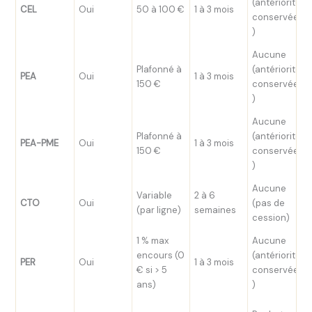
(antériorité
CEL
Oui
50 à 100 €
1 à 3 mois
conservée
)
Aucune
Plafonné à
(antériorité
PEA
Oui
1 à 3 mois
150 €
conservée
)
Aucune
Plafonné à
(antériorité
PEA-PME
Oui
1 à 3 mois
150 €
conservée
)
Aucune
Variable
2 à 6
CTO
Oui
(pas de
(par ligne)
semaines
cession)
1 % max
Aucune
encours (0
(antériorité
PER
Oui
1 à 3 mois
€ si > 5
conservée
ans)
)