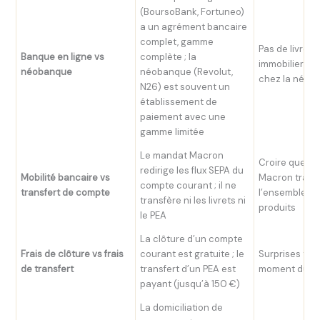
(BoursoBank, Fortuneo)
a un agrément bancaire
complet, gamme
Pas de livrets,
Banque en ligne vs
complète ; la
immobilier ni
néobanque
néobanque (Revolut,
chez la néob
N26) est souvent un
établissement de
paiement avec une
gamme limitée
Le mandat Macron
Croire que le
redirige les flux SEPA du
Mobilité bancaire vs
Macron trans
compte courant ; il ne
transfert de compte
l’ensemble de
transfère ni les livrets ni
produits
le PEA
La clôture d’un compte
Frais de clôture vs frais
courant est gratuite ; le
Surprises tari
de transfert
transfert d’un PEA est
moment du tr
payant (jusqu’à 150 €)
La domiciliation de