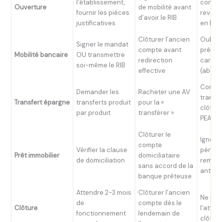
l’établissement,
condit
Ouverture
de mobilité avant
fournir les pièces
revenu
d’avoir le RIB
justificatives
en lign
Clôturer l’ancien
Oublier
Signer le mandat
compte avant
prélèv
Mobilité bancaire
OU transmettre
redirection
carte
soi-même le RIB
effective
(abon
Confo
Demander les
Racheter une AV
transfe
Transfert épargne
transferts produit
pour la «
clôtur
par produit
transférer »
PEA
Clôturer le
Ignorer
compte
Vérifier la clause
pénali
Prêt immobilier
domiciliataire
de domiciliation
rembo
sans accord de la
antici
banque prêteuse
Attendre 2-3 mois
Clôturer l’ancien
Ne pa
de
compte dès le
Clôture
l’attes
fonctionnement
lendemain de
clôtur